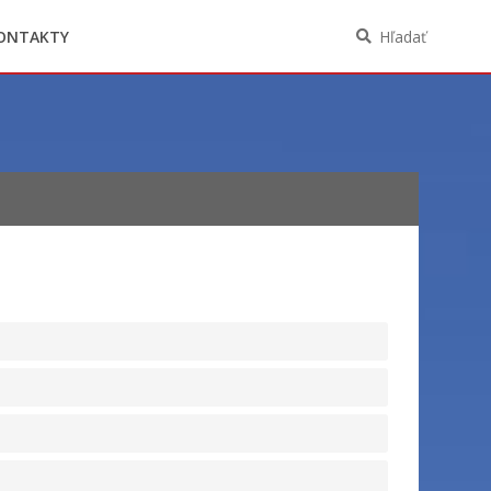
Oznámenia funkcií, zamestnaní, činností a
majetkových pomerov verejného funkcionára
ONTAKTY
Hľadať