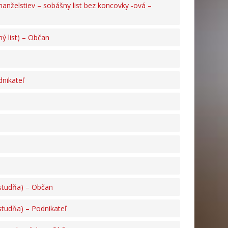
 manželstiev – sobášny list bez koncovky -ová –
ný list) – Občan
dnikateľ
(studňa) – Občan
studňa) – Podnikateľ