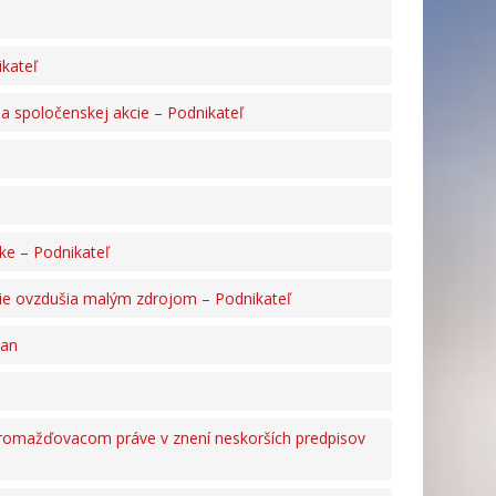
ikateľ
 spoločenskej akcie – Podnikateľ
ke – Podnikateľ
ie ovzdušia malým zdrojom – Podnikateľ
čan
romažďovacom práve v znení neskorších predpisov