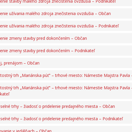
enie stavby malého zdroja znečistenia ovzdušia – Podnikateľ
enie užívania malého zdroja znečistenia ovzdušia – Občan
enie užívania malého zdroja znečistenia ovzdušia – Podnikateľ
enie zmeny stavby pred dokončením – Občan
enie zmeny stavby pred dokončením – Podnikateľ
j, prenájom – Občan
žitostný trh „Mariánska púť“ – trhové miesto: Námestie Majstra Pavla
žitostný trh „Mariánska púť“ – trhové miesto: Námestie Majstra Pavla 
kateľ
elné trhy – žiadosť o pridelenie predajného miesta – Občan
elné trhy – žiadosť o pridelenie predajného miesta – Podnikateľ
ovanie v jedálňach – Občan