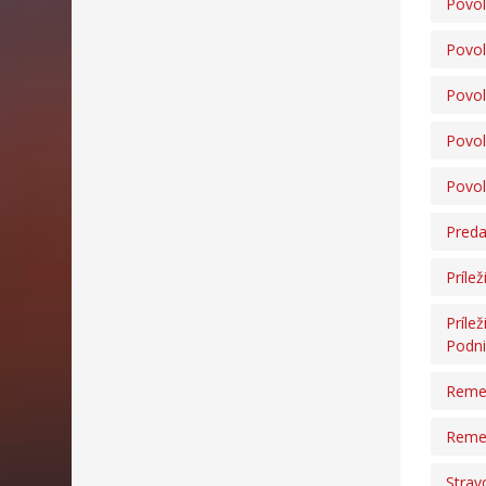
Povol
Povol
Povol
Povol
Povol
Preda
Príle
Príle
Podni
Remes
Remes
Strav