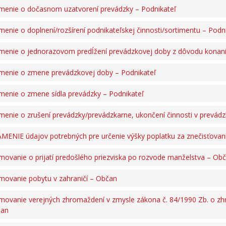
enie o dočasnom uzatvorení prevádzky – Podnikateľ
enie o doplnení/rozšírení podnikateľskej činnosti/sortimentu – Podn
enie o jednorazovom predĺžení prevádzkovej doby z dôvodu konania
enie o zmene prevádzkovej doby – Podnikateľ
enie o zmene sídla prevádzky – Podnikateľ
enie o zrušení prevádzky/prevádzkarne, ukončení činnosti v prevádz
ENIE údajov potrebných pre určenie výšky poplatku za znečisťovan
ovanie o prijatí predošlého priezviska po rozvode manželstva – Ob
ovanie pobytu v zahraničí – Občan
ovanie verejných zhromaždení v zmysle zákona č. 84/1990 Zb. o zh
čan