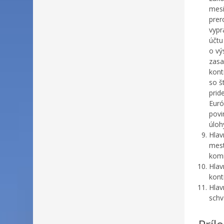
mesi
prer
vypr
účtu
o vý
zasa
kont
so š
prid
Euró
povi
úloh
Hlav
mest
komi
Hlav
kont
Hlav
schv