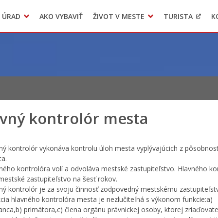
 ÚRAD
AKO VYBAVIŤ
ŽIVOT V MESTE
TURISTA
K
Transparentné mesto
Voľba hlavného kontrolóra mesta Levoča
LIMKA
vný kontrolór mesta
ný kontrolór vykonáva kontrolu úloh mesta vyplývajúcich z pôsobnost
a.
ného kontrolóra volí a odvoláva mestské zastupiteľstvo. Hlavného ko
 mestské zastupiteľstvo na šesť rokov.
ný kontrolór je za svoju činnosť zodpovedný mestskému zastupiteľst
cia hlavného kontrolóra mesta je nezlučiteľná s výkonom funkcie:a)
anca,b) primátora,c) člena orgánu právnickej osoby, ktorej zriaďova