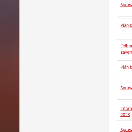
Správa
Plán k
Odbor
záver
Plán k
Správa
Inform
2023
Správ