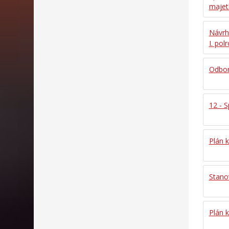
majet
Návrh
I. pol
Odbor
12 - S
Plán k
Stano
Plán k