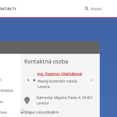
Oznámenia funkcií, zamestnaní, činností a
majetkových pomerov verejného funkcionára
ONTAKTY
Hľadať
Kontaktná osoba
Ing. Dagmar Olekšáková
i
Hlavný kontrolór mesta
Levoča
ntrolóra
Námestie Majstra Pavla 4, 05401
vu.
Levoča
teľom