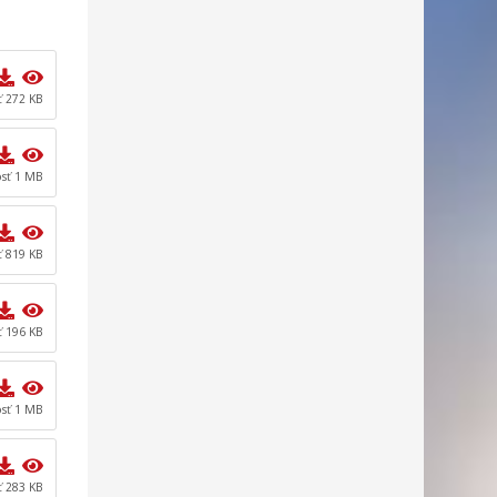
ť 272 KB
osť 1 MB
ť 819 KB
ť 196 KB
osť 1 MB
ť 283 KB