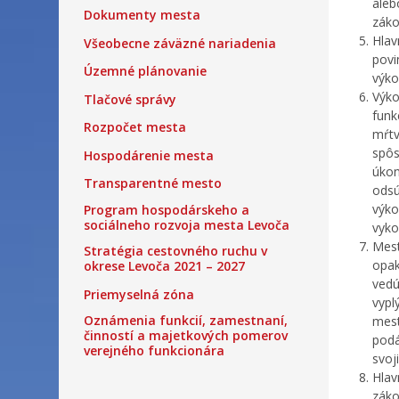
aleb
Dokumenty mesta
záko
Hlav
Všeobecne záväzné nariadenia
povi
Územné plánovanie
výko
Výko
Tlačové správy
funk
Rozpočet mesta
mŕtv
spôs
Hospodárenie mesta
úkon
Transparentné mesto
odsú
výko
Program hospodárskeho a
sociálneho rozvoja mesta Levoča
vyko
Mest
Stratégia cestovného ruchu v
opak
okrese Levoča 2021 – 2027
vedú
Priemyselná zóna
vypl
Oznámenia funkcií, zamestnaní,
mest
činností a majetkových pomerov
podá
verejného funkcionára
svoj
Hlav
záko