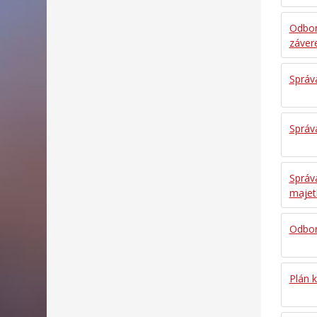
Odbor
záver
Správa
Správa
Správ
majet
Odbor
Plán k