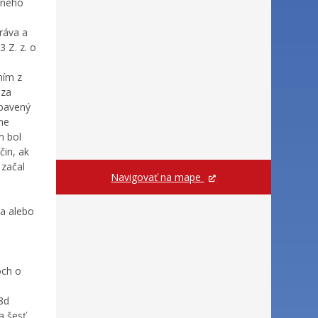
tného
ráva a
 Z. z. o
ním z
 za
zbavený
ne
m bol
čin, ak
 začal
Navigovať na mape
a alebo
och o
8d
a šesť