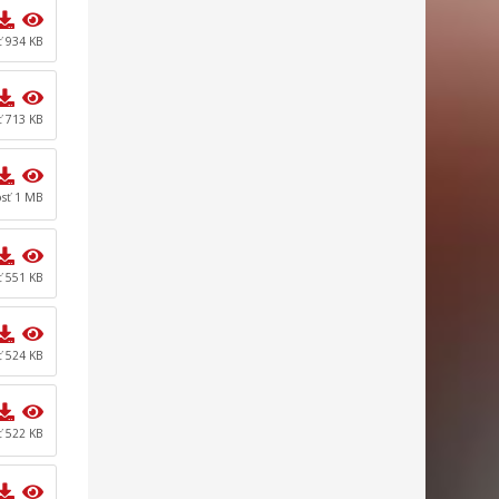
ť 934 KB
ť 713 KB
osť 1 MB
ť 551 KB
ť 524 KB
ť 522 KB