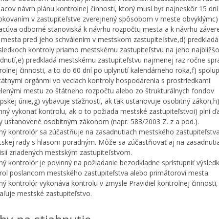
acov návrh plánu kontrolnej činnosti, ktorý musí byť najneskôr 15 dní
okovaním v zastupiteľstve zverejnený spôsobom v meste obvyklýmc)
acúva odborné stanoviská k návrhu rozpočtu mesta a k návrhu záve
 mesta pred jeho schválením v mestskom zastupiteľstve,d) predkladá
sledkoch kontroly priamo mestskému zastupiteľstvu na jeho najbliž
dnutí,e) predkladá mestskému zastupiteľstvu najmenej raz ročne spr
rolnej činnosti, a to do 60 dní po uplynutí kalendárneho roka,f) spolu
tátnymi orgánmi vo veciach kontroly hospodárenia s prostriedkami
elenými mestu zo štátneho rozpočtu alebo zo štrukturálnych fondov
pskej únie,g) vybavuje sťažnosti, ak tak ustanovuje osobitný zákon,h)
nný vykonať kontrolu, ak o to požiada mestské zastupiteľstvoi) plní ďa
y ustanovené osobitným zákonom (napr. 583/2003 Z. z a pod.).
ný kontrolór sa zúčastňuje na zasadnutiach mestského zastupiteľstv
skej rady s hlasom poradným. Môže sa zúčastňovať aj na zasadnuti
sií zriadených mestským zastupiteľstvom.
ný kontrolór je povinný na požiadanie bezodkladne sprístupniť výsled
rol poslancom mestského zastupiteľstva alebo primátorovi mesta.
ný kontrolór vykonáva kontrolu v zmysle Pravidiel kontrolnej činnosti,
aľuje mestské zastupiteľstvo.