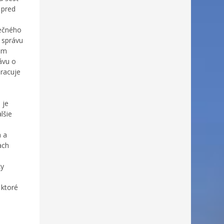
 pred
rečného
 správu
šom
ávu o
pracuje
 je
lšie
a a
ach
ky
 ktoré