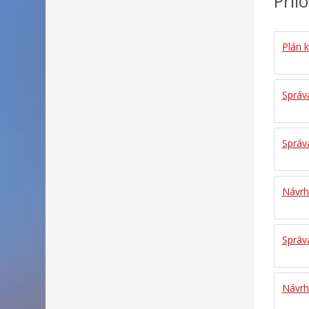
Príl
Plán k
Správa
Správa
Návrh 
Správa
Návrh 