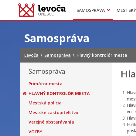
SAMOSPRÁVA
MESTSKÝ
Dokumenty mesta
Projekty
Doprava
Preskočiť
na
Samospráva
obsah
Levoča
\
Samospráva
\
Hlavný kontrolór mesta
Samospráva
Hla
Primátor mesta
Hlav
HLAVNÝ KONTROLÓR MESTA
mest
Mestská polícia
Hlav
volí
Mestské zastupiteľstvo
Hlav
Verejné obstarávania
Funk
posl
VOĽBY