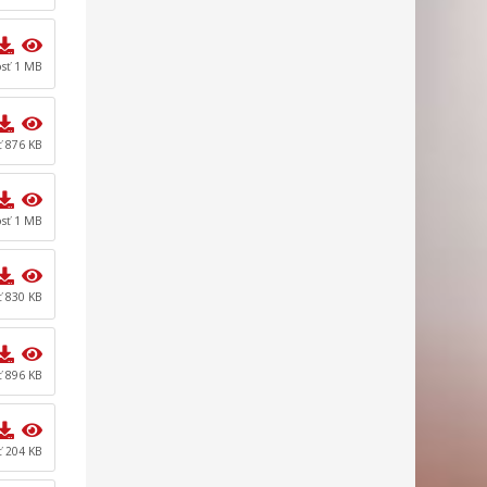
osť 1 MB
ť 876 KB
osť 1 MB
ť 830 KB
ť 896 KB
ť 204 KB