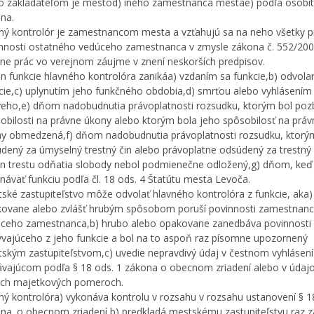
o zakladateľom je mestod) iného zamestnanca mestae) podľa osobi
na.
ný kontrolór je zamestnancom mesta a vzťahujú sa na neho všetky p
nnosti ostatného vedúceho zamestnanca v zmysle zákona č. 552/2003
ne prác vo verejnom záujme v znení neskorších predpisov.
n funkcie hlavného kontrolóra zanikáa) vzdaním sa funkcie,b) odvola
cie,c) uplynutím jeho funkčného obdobia,d) smrťou alebo vyhlásením
eho,e) dňom nadobudnutia právoplatnosti rozsudku, ktorým bol po
obilosti na právne úkony alebo ktorým bola jeho spôsobilosť na práv
y obmedzená,f) dňom nadobudnutia právoplatnosti rozsudku, ktorý
dený za úmyselný trestný čin alebo právoplatne odsúdený za trestný 
n trestu odňatia slobody nebol podmienečne odložený,g) dňom, keď
návať funkciu podľa čl. 18 ods. 4 Štatútu mesta Levoča.
ské zastupiteľstvo môže odvolať hlavného kontrolóra z funkcie, aka)
ovane alebo zvlášť hrubým spôsobom poruší povinnosti zamestnanc
ceho zamestnanca,b) hrubo alebo opakovane zanedbáva povinnosti
ývajúceho z jeho funkcie a bol na to aspoň raz písomne upozornený
ským zastupiteľstvom,c) uvedie nepravdivý údaj v čestnom vyhlásení
vajúcom podľa § 18 ods. 1 zákona o obecnom zriadení alebo v údaj
ich majetkových pomeroch.
ný kontrolóra) vykonáva kontrolu v rozsahu v rozsahu ustanovení § 1
na. o obecnom zriadení,b) predkladá mestskému zastupiteľstvu raz z