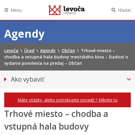
Menu
Hľadať
Preskočiť
na
Agendy
obsah
Levoča
\
Úrad
\
Agendy
\
Občan
\
Trhové miesto –
chodba a vstupná hala budovy mestského kina – žiadosť o
vydanie povolenia na predaj – Občan
Ako vybaviť
Občan
Podnikateľ
Máte otázky, alebo potrebujete poradiť ? Kliknite tu
Trhové miesto – chodba a
vstupná hala budovy