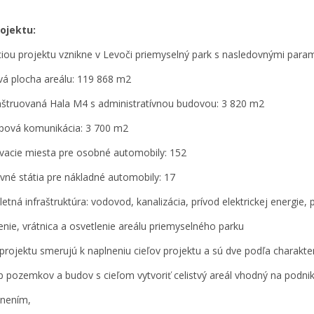
ojektu:
ciou projektu vznikne v Levoči priemyselný park s nasledovnými param
vá plocha areálu: 119 868 m2
štruovaná Hala M4 s administratívnou budovou: 3 820 m2
upová komunikácia: 3 700 m2
vacie miesta pre osobné automobily: 152
vné státia pre nákladné automobily: 17
etná infraštruktúra: vodovod, kanalizácia, prívod elektrickej energie,
enie, vrátnica a osvetlenie areálu priemyselného parku
 projektu smerujú k naplneniu cieľov projektu a sú dve podľa charakter
p pozemkov a budov s cieľom vytvoriť celistvý areál vhodný na podni
tnením,