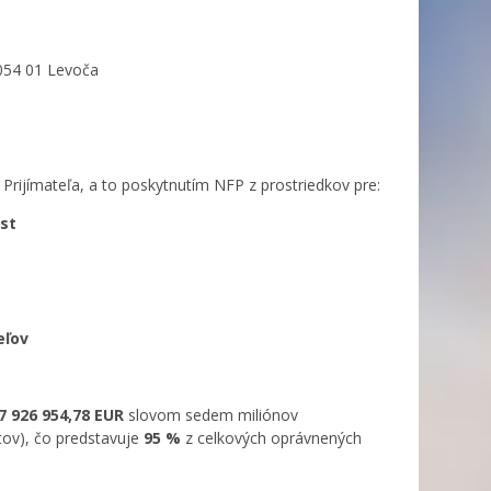
054 01 Levoča
rijímateľa, a to poskytnutím NFP z prostriedkov pre:
st
eľov
7 926 954,78 EUR
slovom sedem miliónov
tov), čo predstavuje
95 %
z celkových oprávnených