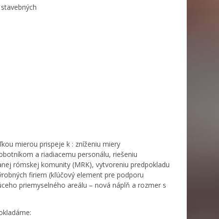
1 stavebných
kou mierou prispeje k : zníženiu miery
robotníkom a riadiacemu personálu, riešeniu
anej rómskej komunity (MRK), vytvoreniu predpokladu
ýrobných firiem (kľúčový element pre podporu
júceho priemyselného areálu – nová náplň a rozmer s
pokladáme: