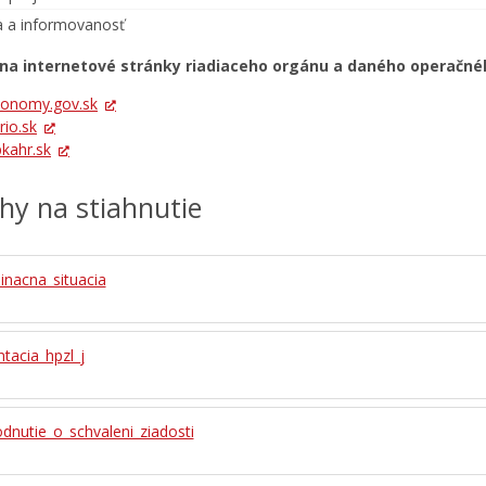
ta a informovanosť
na internetové stránky riadiaceho orgánu a daného operačn
onomy.gov.sk
io.sk
kahr.sk
ohy na stiahnutie
inacna_situacia
tacia_hpzl_j
dnutie_o_schvaleni_ziadosti