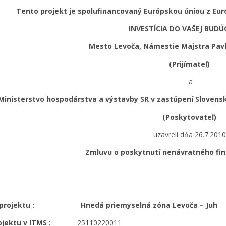
Tento projekt je spolufinancovaný Európskou úniou z Eur
INVESTÍCIA DO VAŠEJ BUD
Mesto Levoča, Námestie Majstra Pavla
(Prijímateľ)
a
Ministerstvo hospodárstva a výstavby SR v zastúpení Slovensk
(Poskytovateľ)
uzavreli dňa 26.7.2010
Zmluvu o poskytnutí nenávratného fi
 projektu :
Hnedá priemyselná zóna Levoča – Juh
ojektu v ITMS :
25110220011