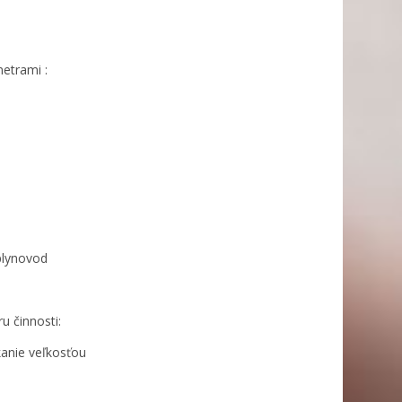
etrami :
 plynovod
u činnosti:
kanie veľkosťou