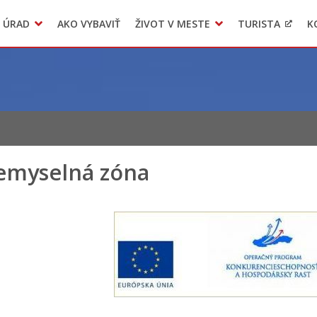
 ÚRAD
AKO VYBAVIŤ
ŽIVOT V MESTE
TURISTA
K
Transparentné mesto
Voľba hlavného kontrolóra mesta Levoča
LIMKA
emyselná zóna