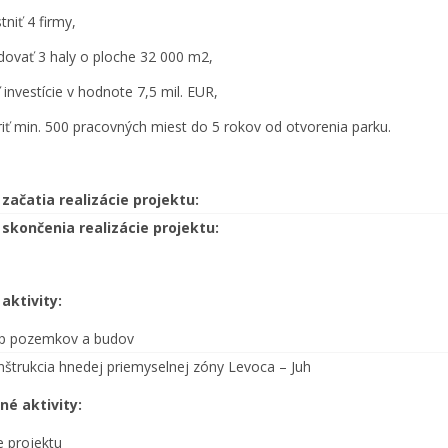
niť 4 firmy,
ovať 3 haly o ploche 32 000 m2,
 investície v hodnote 7,5 mil. EUR,
riť min. 500 pracovných miest do 5 rokov od otvorenia parku.
začatia realizácie projektu:
skončenia realizácie projektu:
aktivity:
up pozemkov a budov
nštrukcia hnedej priemyselnej zóny Levoca – Juh
né aktivity:
e projektu