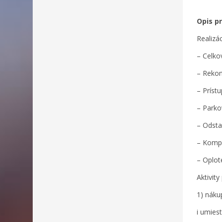
Opis pr
Realizá
– Celko
– Rekon
– Príst
– Parko
– Odsta
– Kompl
– Oplot
Aktivity
1) náku
i umies