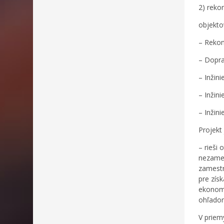
2) reko
objekto
– Rekon
– Dopra
– Inžini
– Inžini
– Inžini
Projekt
– rieši
nezames
zamestn
pre zís
ekonomi
ohľadom
V priem