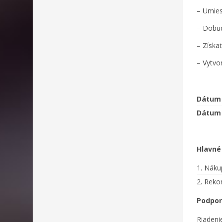
– Umiest
– Dobud
– Získať
– Vytvo
Dátum 
Dátum 
Hlavné 
1. Nák
2. Reko
Podpor
Riadeni