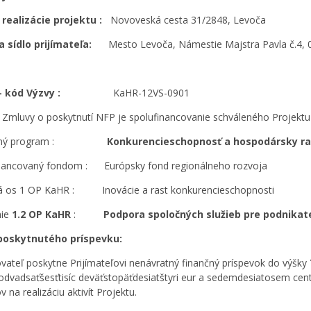
realizácie projektu :
Novoveská cesta 31/2848, Levoča
 sídlo prijímateľa:
Mesto Levoča, Námestie Majstra Pavla č.4, 
– kód Výzvy :
KaHR-12VS-0901
Zmluvy o poskytnutí NFP je spolufinancovanie schváleného Projektu P
ačný program :
Konkurencieschopnosť a hospodársky ra
nancovaný fondom : Európsky fond regionálneho rozvoja
ná os 1 OP KaHR : Inovácie a rast konkurencieschopnosti
nie
1.2 OP KaHR
:
Podpora spoločných služieb pre podnikat
poskytnutého príspevku:
vateľ poskytne Prijímateľovi nenávratný finančný príspevok do výšky
odvadsaťšesťtisíc deväťstopäťdesiatštyri eur a sedemdesiatosem cen
 na realizáciu aktivít Projektu.