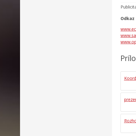
Publici
Odkaz 
www.ec
www.sar
www.op
Príl
Koord
prezen
Rozho