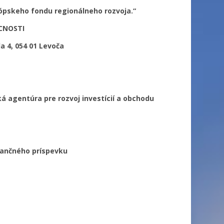
ópskeho fondu regionálneho rozvoja.“
ÚCNOSTI
 4, 054 01 Levoča
á agentúra pre rozvoj investícií a obchodu
nančného príspevku