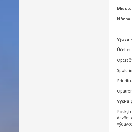
Miesto 
Názov a
Výzva 
Účelom 
Oper
Spolufi
Priorit
Opatre
Výška 
Poskyto
deväťst
výdavkov