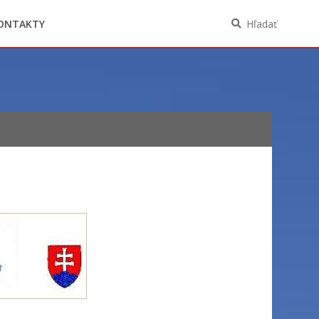
Oznámenia funkcií, zamestnaní, činností a
majetkových pomerov verejného funkcionára
ONTAKTY
Hľadať