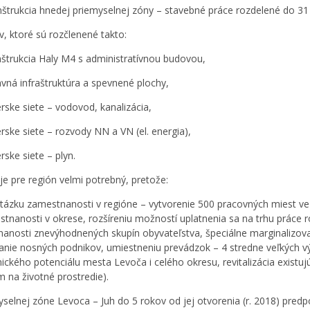
nštrukcia hnedej priemyselnej zóny – stavebné práce rozdelené do 3
v, ktoré sú rozčlenené takto:
štrukcia Haly M4 s administratívnou budovou,
vná infraštruktúra a spevnené plochy,
erske siete – vodovod, kanalizácia,
erske siete – rozvody NN a VN (el. energia),
erske siete – plyn.
 je pre región velmi potrebný, pretože:
 otázku zamestnanosti v regióne – vytvorenie 500 pracovných miest veľ
tnanosti v okrese, rozšíreniu možností uplatnenia sa na trhu práce 
anosti znevýhodnených skupín obyvateľstva, špeciálne marginalizov
kanie nosných podnikov, umiestneniu prevádzok – 4 stredne veľkých v
ckého potenciálu mesta Levoča i celého okresu, revitalizácia existu
 na životné prostredie).
yselnej zóne Levoca – Juh do 5 rokov od jej otvorenia (r. 2018) pred