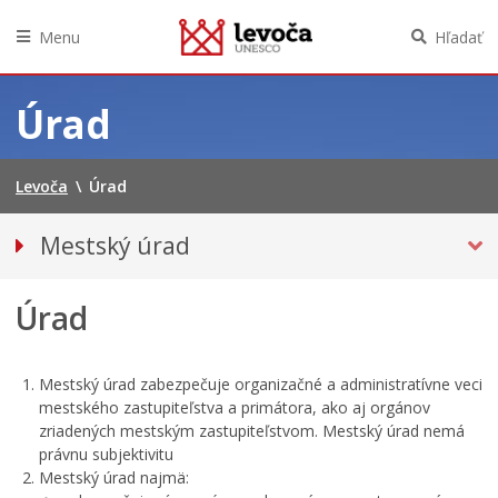
Menu
Hľadať
Preskočiť
na
Úrad
obsah
Levoča
\
Úrad
Mestský úrad
Kancelária primátora
Úrad
Prednosta mestského úradu
Oddelenia
Klientske centrum
Mestský úrad zabezpečuje organizačné a administratívne veci
mestského zastupiteľstva a primátora, ako aj orgánov
Projekty
zriadených mestským zastupiteľstvom. Mestský úrad nemá
Tlačivá a agendy
právnu subjektivitu
Mestský úrad najmä:
Zmluvy, faktúry a objednávky