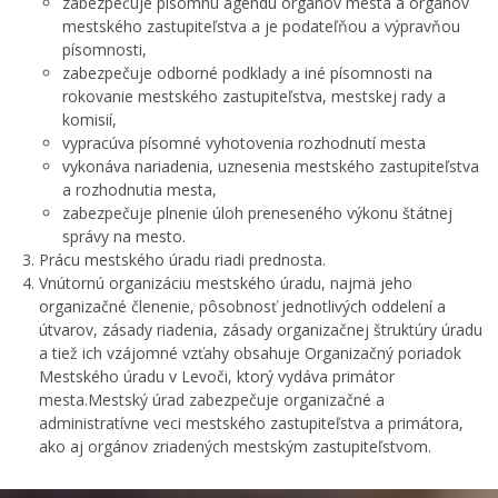
zabezpečuje písomnú agendu orgánov mesta a orgánov
Oznamy
mestského zastupiteľstva a je podateľňou a výpravňou
písomnosti,
Výberové konania
zabezpečuje odborné podklady a iné písomnosti na
Voľba hlavného kontrolóra mesta Levoča
rokovanie mestského zastupiteľstva, mestskej rady a
komisií,
Ochrana osobných údajov
vypracúva písomné vyhotovenia rozhodnutí mesta
Úradné hodiny pre styk s verejnosťou
vykonáva nariadenia, uznesenia mestského zastupiteľstva
a rozhodnutia mesta,
zabezpečuje plnenie úloh preneseného výkonu štátnej
správy na mesto.
Prácu mestského úradu riadi prednosta.
Vnútornú organizáciu mestského úradu, najmä jeho
organizačné členenie, pôsobnosť jednotlivých oddelení a
útvarov, zásady riadenia, zásady organizačnej štruktúry úradu
a tiež ich vzájomné vzťahy obsahuje Organizačný poriadok
Mestského úradu v Levoči, ktorý vydáva primátor
mesta.Mestský úrad zabezpečuje organizačné a
administratívne veci mestského zastupiteľstva a primátora,
ako aj orgánov zriadených mestským zastupiteľstvom.