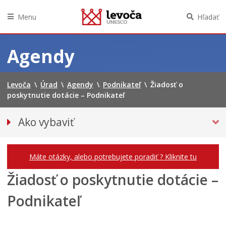
Menu
Hľadať
Preskočiť
na
Agendy
obsah
Levoča
\
Úrad
\
Agendy
\
Podnikateľ
\
Žiadosť o
poskytnutie dotácie – Podnikateľ
Ako vybaviť
Občan
Podnikateľ
Máte otázky, alebo potrebujete poradiť ? Kliknite tu
Žiadosť o poskytnutie dotácie –
Podnikateľ