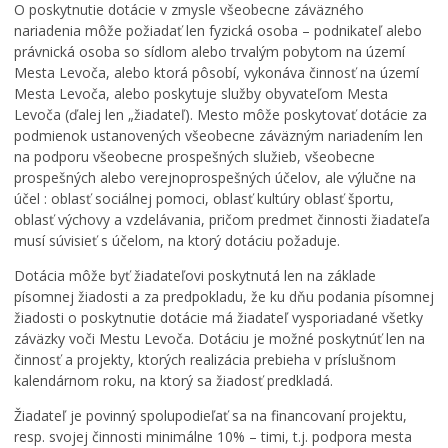
O poskytnutie dotácie v zmysle všeobecne záväzného
nariadenia môže požiadať len fyzická osoba – podnikateľ alebo
právnická osoba so sídlom alebo trvalým pobytom na území
Mesta Levoča, alebo ktorá pôsobí, vykonáva činnosť na území
Mesta Levoča, alebo poskytuje služby obyvateľom Mesta
Levoča (ďalej len „žiadateľ). Mesto môže poskytovať dotácie za
podmienok ustanovených všeobecne záväzným nariadením len
na podporu všeobecne prospešných služieb, všeobecne
prospešných alebo verejnoprospešných účelov, ale výlučne na
účel : oblasť sociálnej pomoci, oblasť kultúry oblasť športu,
oblasť výchovy a vzdelávania, pričom predmet činnosti žiadateľa
musí súvisieť s účelom, na ktorý dotáciu požaduje.
Dotácia môže byť žiadateľovi poskytnutá len na základe
písomnej žiadosti a za predpokladu, že ku dňu podania písomnej
žiadosti o poskytnutie dotácie má žiadateľ vysporiadané všetky
záväzky voči Mestu Levoča. Dotáciu je možné poskytnúť len na
činnosť a projekty, ktorých realizácia prebieha v príslušnom
kalendárnom roku, na ktorý sa žiadosť predkladá.
Žiadateľ je povinný spolupodieľať sa na financovaní projektu,
resp. svojej činnosti minimálne 10% – timi, t.j. podpora mesta