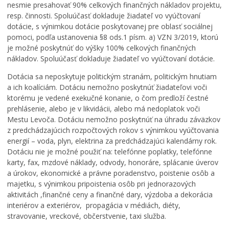
nesmie presahovať 90% celkových finančných nákladov projektu,
resp. činnosti. Spoluúčasť dokladuje žiadateľ vo vyúčtovaní
dotácie, s výnimkou dotácie poskytovanej pre oblasť sociálnej
pomoci, podľa ustanovenia §8 ods.1 písm. a) VZN 3/2019, ktorú
je možné poskytnúť do výšky 100% celkových finančných
nákladov. Spoluúčasť dokladuje žiadateľ vo vyúčtovaní dotácie.
Dotácia sa neposkytuje politickým stranám, politickým hnutiam
a ich koalíciám. Dotáciu nemožno poskytnúť žiadateľovi voči
ktorému je vedené exekučné konanie, o čom predloží čestné
prehlásenie, alebo je v likvidácii, alebo má nedoplatok voči
Mestu Levoča. Dotáciu nemožno poskytnúť na úhradu záväzkov
z predchádzajúcich rozpočtových rokov s výnimkou vyúčtovania
energií – voda, plyn, elektrina za predchádzajúci kalendárny rok.
Dotáciu nie je možné použiť na: telefónne poplatky, telefónne
karty, fax, mzdové náklady, odvody, honoráre, splácanie úverov
a úrokov, ekonomické a právne poradenstvo, poistenie osôb a
majetku, s výnimkou pripoistenia osôb pri jednorazových
aktivitách ,finančné ceny a finančné dary, výzdoba a dekorácia
interiérov a exteriérov, propagácia v médiách, diéty,
stravovanie, vreckové, občerstvenie, taxi služba.