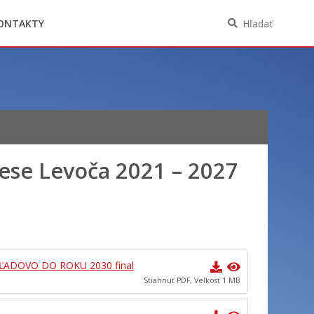
Oznámenia funkcií, zamestnaní, činností a
majetkových pomerov verejného funkcionára
ONTAKTY
Hľadať
ese Levoča 2021 – 2027
ĽADOVO DO ROKU 2030 final
Stiahnuť PDF, Veľkosť 1 MB