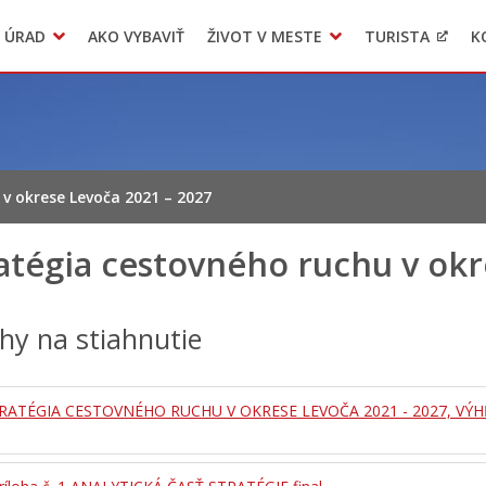
 ÚRAD
AKO VYBAVIŤ
ŽIVOT V MESTE
TURISTA
K
Transparentné mesto
Voľba hlavného kontrolóra mesta Levoča
LIMKA
v okrese Levoča 2021 – 2027
atégia cestovného ruchu v okr
ohy na stiahnutie
SRATÉGIA CESTOVNÉHO RUCHU V OKRESE LEVOČA 2021 - 2027, VÝH