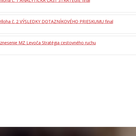
Príloha č. 1 ANALYTICKÁ ČASŤ STRATÉGIE final
Príloha č. 2 VÝSLEDKY DOTAZNÍKOVÉHO PRIESKUMU final
Uznesenie MZ Levoča Stratégia cestovného ruchu