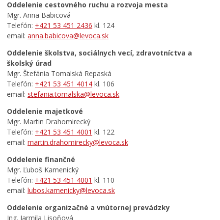
Oddelenie cestovného ruchu a rozvoja mesta
Oddelenie majetkové
Mgr. Anna Babicová
Oddelenie finančné
Telefón:
+421 53 451 2436
kl. 124
Oddelenie organizačné a vnútornej prevádzky
email:
anna.babicova@levoca.sk
Klientske centrum
Oddelenie školstva, sociálnych vecí, zdravotníctva a
školský úrad
Projekty
Mgr. Štefánia Tomalská Repaská
Tlačivá a agendy
Telefón:
+421 53 451 4014
kl. 106
email:
stefania.tomalska@levoca.sk
Zmluvy, faktúry a objednávky
Oznamy
Oddelenie majetkové
Mgr. Martin Drahomirecký
Výberové konania
Telefón:
+421 53 451 4001
kl. 122
Voľba hlavného kontrolóra mesta Levoča
email:
martin.drahomirecky@levoca.sk
Ochrana osobných údajov
Oddelenie finančné
Mgr. Ľuboš Kamenický
Úradné hodiny pre styk s verejnosťou
Telefón:
+421 53 451 4001
kl. 110
email:
lubos.kamenicky@levoca.sk
Oddelenie organizačné a vnútornej prevádzky
Ing. Jarmila Lisoňová