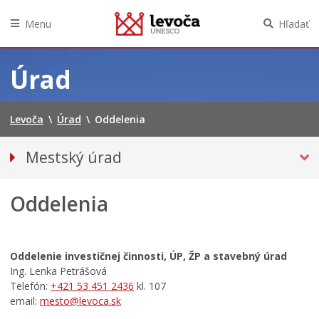
Menu
Hľadať
Preskočiť
na
Úrad
obsah
Levoča
\
Úrad
\
Oddelenia
Mestský úrad
Kancelária primátora
Oddelenia
Prednosta mestského úradu
ODDELENIA
Oddelenie investičnej činnosti, územného plánovania,
Oddelenie investičnej činnosti, ÚP, ŽP a stavebný úrad
životného prostredia a stavebný úrad
Ing. Lenka Petrášová
Oddelenie cestovného ruchu a rozvoja mesta
Telefón:
+421 53 451 2436
kl. 107
Oddelenie školstva, sociálnych vecí, zdravotníctvo a
email:
mesto@levoca.sk
školský úrad