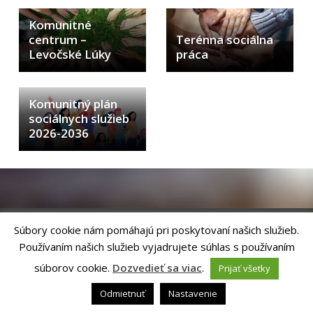
LIMKA
Komunitné
LIMKA – rozhovory
centrum –
Terénna sociálna
Levočské Lúky
práca
NEWSLETTER MESTA LEVOČA
Levočský TV týždenník 29. týždeň
Pohotovostné kontakty
Komunitný plán
sociálnych služieb
Mestská polícia
2026-2036
Súbory cookie nám pomáhajú pri poskytovaní našich služieb.
Používaním našich služieb vyjadrujete súhlas s používaním
Riešenie
ANTIK SMART CITY
| Technický prevádzkovateľ – MVI
Technology, s.r.o.
súborov cookie.
Dozvedieť sa viac
.
Prijať všetky
Správca webového sídla: Mesto Levoča, Námestie Majstra Pavla 4, 054 01
Levoča,
webmaster@levoca.sk
|
Vyhlásenie o prístupnosti
|
Ochrana
Odmietnuť
Nastavenie
osobných údajov