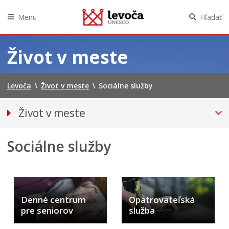
Menu
Hľadať
Preskočiť
na
Život v meste
obsah
Levoča
\
Život v meste
\
Sociálne služby
Život v meste
O meste
Sociálne služby
Doprava
Podujatia
Kultúra
Školstvo
Denné centrum
Opatrovateľská
Šport
pre seniorov
služba
SOCIÁLNE SLUŽBY