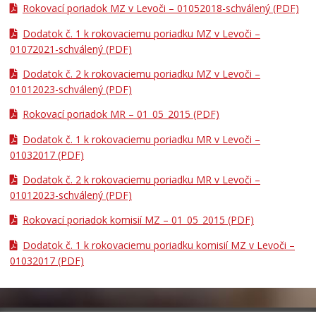
DOKUMENTY MESTA
Rokovací poriadok MZ v Levoči – 01052018-schválený
(PDF)
Všeobecne záväzné nariadenia
Dodatok č. 1 k rokovaciemu poriadku MZ v Levoči –
01072021-schválený
(PDF)
Územné plánovanie
Tlačové správy
Dodatok č. 2 k rokovaciemu poriadku MZ v Levoči –
01012023-schválený
(PDF)
Rozpočet mesta
Rokovací poriadok MR – 01_05_2015
(PDF)
Hospodárenie mesta
Dodatok č. 1 k rokovaciemu poriadku MR v Levoči –
Transparentné mesto
01032017
(PDF)
Program hospodárskeho a sociálneho rozvoja mesta
Levoča
Dodatok č. 2 k rokovaciemu poriadku MR v Levoči –
01012023-schválený
Stratégia cestovného ruchu v okrese Levoča 2021 – 2027
(PDF)
Priemyselná zóna
Rokovací poriadok komisií MZ – 01_05_2015
(PDF)
Oznámenia funkcií, zamestnaní, činností a majetkových
Dodatok č. 1 k rokovaciemu poriadku komisií MZ v Levoči –
pomerov verejného funkcionára
01032017
(PDF)