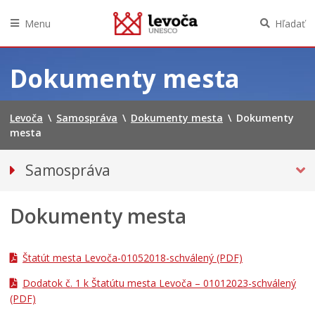
Menu
Hľadať
Preskočiť
na
Dokumenty mesta
obsah
Levoča
\
Samospráva
\
Dokumenty mesta
\
Dokumenty
mesta
Samospráva
Primátor mesta
Dokumenty mesta
Hlavný kontrolór mesta
Mestská polícia
Mestské zastupiteľstvo
Štatút mesta Levoča-01052018-schválený
(PDF)
Verejné obstarávania
Dodatok č. 1 k Štatútu mesta Levoča – 01012023-schválený
(PDF)
VOĽBY