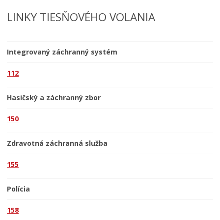
LIMKA
LINKY TIESŇOVÉHO VOLANIA
LIMKA – rozhovory
NEWSLETTER MESTA LEVOČA
Integrovaný záchranný systém
Levočský TV týždenník 29. týždeň
POHOTOVOSTNÉ KONTAKTY
112
Mestská polícia
Hasičský a záchranný zbor
150
Zdravotná záchranná služba
155
Polícia
158