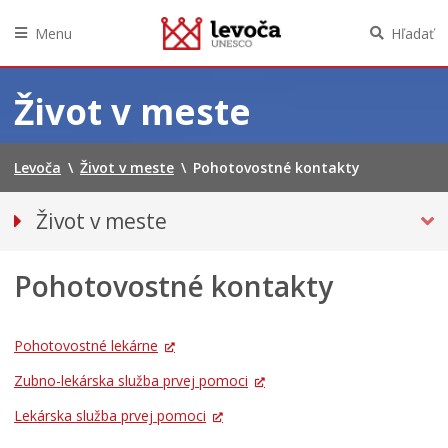
Menu
Hľadať
Preskočiť
na
Život v meste
obsah
Levoča
\
Život v meste
\
Pohotovostné kontakty
Život v meste
O meste
Pohotovostné kontakty
Doprava
Podujatia
Kultúra
Pohotovostné lekárne
Školstvo
Zubno-lekárska služba prvej pomoci
Šport
Lekárska služba prvej pomoci
Sociálne služby