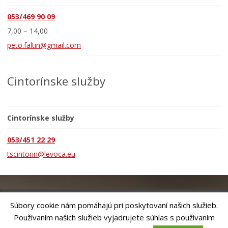
053/469 90 09
7,00 – 14,00
peto.faltin@gmail.com
Cintorínske služby
Cintorínske služby
053/451 22 29
tscintorin@levoca.eu
Súbory cookie nám pomáhajú pri poskytovaní našich služieb.
Používaním našich služieb vyjadrujete súhlas s používaním
Riešenie
ANTIK SMART CITY
| Technický prevádzkovateľ – MVI