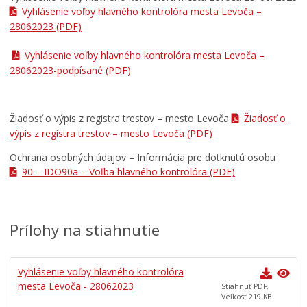
Zmluvy, faktúry a objednávky
Vyhlásenie voľby hlavného kontrolóra mesta Levoča –
28062023
(PDF)
Oznamy
Výberové konania
Vyhlásenie voľby hlavného kontrolóra mesta Levoča –
28062023-podpísané
(PDF)
VOĽBA HLAVNÉHO KONTROLÓRA MESTA LEVOČA
Ochrana osobných údajov
Úradné hodiny pre styk s verejnosťou
Žiadosť o výpis z registra trestov – mesto Levoča
Žiadosť o
výpis z registra trestov – mesto Levoča
(PDF)
Ochrana osobných údajov – Informácia pre dotknutú osobu
90 – IDO90a – Voľba hlavného kontrolóra
(PDF)
Prílohy na stiahnutie
Vyhlásenie voľby hlavného kontrolóra
mesta Levoča - 28062023
Stiahnuť PDF,
Veľkosť 219 KB