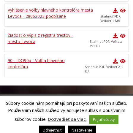
Vyhlásenie voľby hlavného kontrolóra mesta
Levoča - 28062023-podpísané
Stiahnuť PDF,
Veľkosť 1 MB
Žiadosť o výpis z registra trestov -
mesto Levoča
Stiahnuť PDF, Veľkosť
191 KB
90 - IDO90a - Voľba hlavného
kontrolóra
Stiahnuť PDF, Veľkosť 219
KB
Súbory cookie nám pomáhajú pri poskytovaní našich služieb.
Používaním našich služieb vyjadrujete súhlas s používaním
Riešenie
ANTIK SMART CITY
| Technický prevádzkovateľ – MVI
Technology, s.r.o.
súborov cookie.
Dozvedieť sa viac
.
Prijať všetky
Správca webového sídla: Mesto Levoča, Námestie Majstra Pavla 4, 054 01
Levoča,
webmaster@levoca.sk
|
Vyhlásenie o prístupnosti
|
Ochrana
Odmietnuť
Nastavenie
osobných údajov