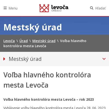
Menu
Hľadať
Preskočiť
na
Mestský úrad
obsah
Levoča
\
Úrad
\
Mestský úrad
\
Voľba hlavného
kontrolóra mesta Levoča
Mestský úrad
Kancelária primátora
Voľba hlavného kontrolóra
Prednosta mestského úradu
Oddelenia
mesta Levoča
Klientske centrum
Projekty
Voľba hlavného kontrolóra mesta Levoča – rok 2023
Tlačivá a agendy
Vyhlásenie voľby hlavného kontrolóra mesta Levoča 28. 06. 2023