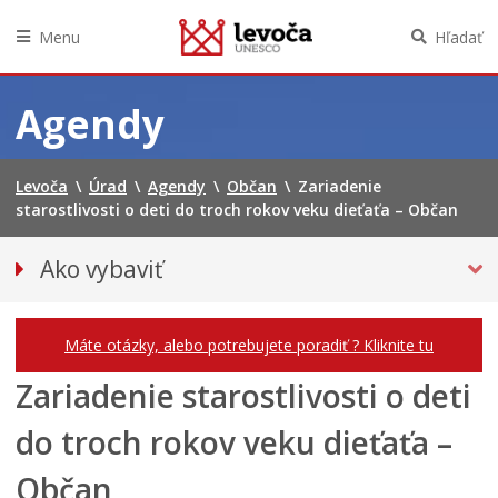
Menu
Hľadať
Preskočiť
na
Agendy
obsah
Levoča
\
Úrad
\
Agendy
\
Občan
\
Zariadenie
starostlivosti o deti do troch rokov veku dieťaťa – Občan
Ako vybaviť
Občan
Podnikateľ
Máte otázky, alebo potrebujete poradiť ? Kliknite tu
Zariadenie starostlivosti o deti
do troch rokov veku dieťaťa –
Občan