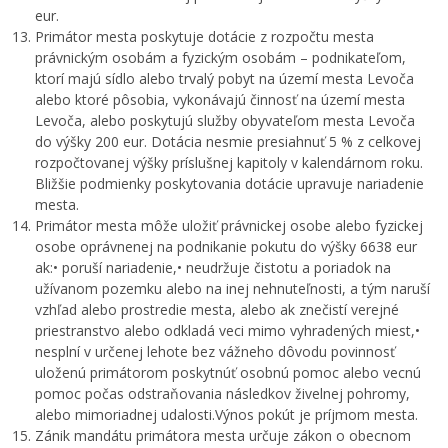
eur.
Primátor mesta poskytuje dotácie z rozpočtu mesta
právnickým osobám a fyzickým osobám – podnikateľom,
ktorí majú sídlo alebo trvalý pobyt na území mesta Levoča
alebo ktoré pôsobia, vykonávajú činnosť na území mesta
Levoča, alebo poskytujú služby obyvateľom mesta Levoča
do výšky 200 eur. Dotácia nesmie presiahnuť 5 % z celkovej
rozpočtovanej výšky príslušnej kapitoly v kalendárnom roku.
Bližšie podmienky poskytovania dotácie upravuje nariadenie
mesta.
Primátor mesta môže uložiť právnickej osobe alebo fyzickej
osobe oprávnenej na podnikanie pokutu do výšky 6638 eur
ak:• poruší nariadenie,• neudržuje čistotu a poriadok na
užívanom pozemku alebo na inej nehnuteľnosti, a tým naruší
vzhľad alebo prostredie mesta, alebo ak znečistí verejné
priestranstvo alebo odkladá veci mimo vyhradených miest,•
nesplní v určenej lehote bez vážneho dôvodu povinnosť
uloženú primátorom poskytnúť osobnú pomoc alebo vecnú
pomoc počas odstraňovania následkov živelnej pohromy,
alebo mimoriadnej udalosti.Výnos pokút je príjmom mesta.
Zánik mandátu primátora mesta určuje zákon o obecnom