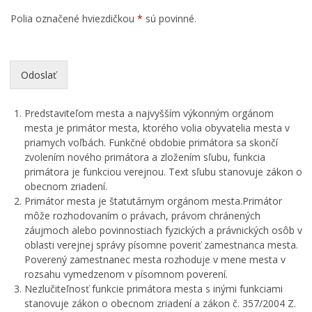
Polia označené hviezdičkou
*
sú povinné.
Odoslať
Predstaviteľom mesta a najvyšším výkonným orgánom
mesta je primátor mesta, ktorého volia obyvatelia mesta v
priamych voľbách. Funkčné obdobie primátora sa skončí
zvolením nového primátora a zložením sľubu, funkcia
primátora je funkciou verejnou. Text sľubu stanovuje zákon o
obecnom zriadení.
Primátor mesta je štatutárnym orgánom mesta.Primátor
môže rozhodovaním o právach, právom chránených
záujmoch alebo povinnostiach fyzických a právnických osôb v
oblasti verejnej správy písomne poveriť zamestnanca mesta.
Poverený zamestnanec mesta rozhoduje v mene mesta v
rozsahu vymedzenom v písomnom poverení.
Nezlučiteľnosť funkcie primátora mesta s inými funkciami
stanovuje zákon o obecnom zriadení a zákon č. 357/2004 Z.