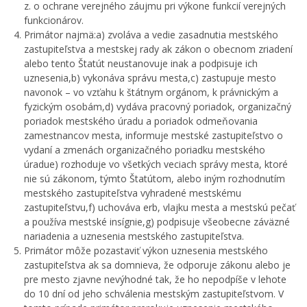
z. o ochrane verejného záujmu pri výkone funkcií verejných
funkcionárov.
Primátor najmä:a) zvoláva a vedie zasadnutia mestského
zastupiteľstva a mestskej rady ak zákon o obecnom zriadení
alebo tento Štatút neustanovuje inak a podpisuje ich
uznesenia,b) vykonáva správu mesta,c) zastupuje mesto
navonok – vo vzťahu k štátnym orgánom, k právnickým a
fyzickým osobám,d) vydáva pracovný poriadok, organizačný
poriadok mestského úradu a poriadok odmeňovania
zamestnancov mesta, informuje mestské zastupiteľstvo o
vydaní a zmenách organizačného poriadku mestského
úradue) rozhoduje vo všetkých veciach správy mesta, ktoré
nie sú zákonom, týmto Štatútom, alebo iným rozhodnutím
mestského zastupiteľstva vyhradené mestskému
zastupiteľstvu,f) uchováva erb, vlajku mesta a mestskú pečať
a používa mestské insígnie,g) podpisuje všeobecne záväzné
nariadenia a uznesenia mestského zastupiteľstva.
Primátor môže pozastaviť výkon uznesenia mestského
zastupiteľstva ak sa domnieva, že odporuje zákonu alebo je
pre mesto zjavne nevýhodné tak, že ho nepodpíše v lehote
do 10 dní od jeho schválenia mestským zastupiteľstvom. V