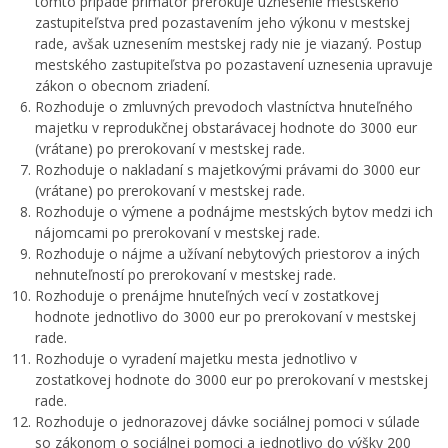
tomto prípade primátor prerokuje uznesenie mestského
zastupiteľstva pred pozastavením jeho výkonu v mestskej
rade, avšak uznesením mestskej rady nie je viazaný. Postup
mestského zastupiteľstva po pozastavení uznesenia upravuje
zákon o obecnom zriadení.
Rozhoduje o zmluvných prevodoch vlastníctva hnuteľného
majetku v reprodukčnej obstarávacej hodnote do 3000 eur
(vrátane) po prerokovaní v mestskej rade.
Rozhoduje o nakladaní s majetkovými právami do 3000 eur
(vrátane) po prerokovaní v mestskej rade.
Rozhoduje o výmene a podnájme mestských bytov medzi ich
nájomcami po prerokovaní v mestskej rade.
Rozhoduje o nájme a užívaní nebytových priestorov a iných
nehnuteľností po prerokovaní v mestskej rade.
Rozhoduje o prenájme hnuteľných vecí v zostatkovej
hodnote jednotlivo do 3000 eur po prerokovaní v mestskej
rade.
Rozhoduje o vyradení majetku mesta jednotlivo v
zostatkovej hodnote do 3000 eur po prerokovaní v mestskej
rade.
Rozhoduje o jednorazovej dávke sociálnej pomoci v súlade
so zákonom o sociálnej pomoci a jednotlivo do výšky 200