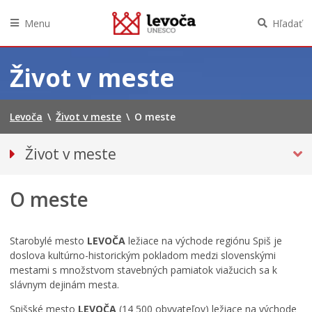
Menu
Hľadať
Preskočiť
na
Život v meste
obsah
Levoča
\
Život v meste
\
O meste
Život v meste
O MESTE
O meste
Verejné uznania
Demografia
Symboly mesta
Starobylé mesto
LEVOČA
ležiace na východe regiónu Spiš je
Štatút mesta
doslova kultúrno-historickým pokladom medzi slovenskými
mestami s množstvom stavebných pamiatok viažucich sa k
Významné udalosti
slávnym dejinám mesta.
Partnerské mestá
Spišské mesto
LEVOČA
(14 500 obyvateľov) ležiace na východe
Kronika mesta