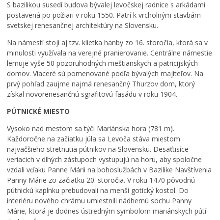
S bazilikou susedí budova bývalej levočskej radnice s arkádami
postavená po požiari v roku 1550. Patrí k vrcholným stavbám
svetskej renesančnej architektúry na Slovensku.
Na námestí stojí aj tzv. klietka hanby zo 16. storočia, ktorá sa v
minulosti využívala na verejné pranierovanie. Centrálne námestie
lemuje vyše 50 pozoruhodných meštianskych a patricijských
domov. Viaceré sú pomenované podľa bývalých majiteľov. Na
prvý pohľad zaujme najmä renesančný Thurzov dom, ktorý
získal novorenesančnú sgrafitovú fasádu v roku 1904.
PÚTNICKÉ MIESTO
Vysoko nad mestom sa týči Mariánska hora (781 m).
Každoročne na začiatku júla sa Levoča stáva miestom
najväčšieho stretnutia pútnikov na Slovensku. Desaťtisíce
veriacich v dlhých zástupoch vystupujú na horu, aby spoločne
vzdali vďaku Panne Márii na bohoslužbách v Bazilike Navštívenia
Panny Márie zo začiatku 20. storočia. V roku 1470 pôvodnú
pútnickú kaplnku prebudovali na menší gotický kostol. Do
interiéru nového chrámu umiestnili nádhernú sochu Panny
Márie, ktorá je dodnes ústredným symbolom mariánskych pútí