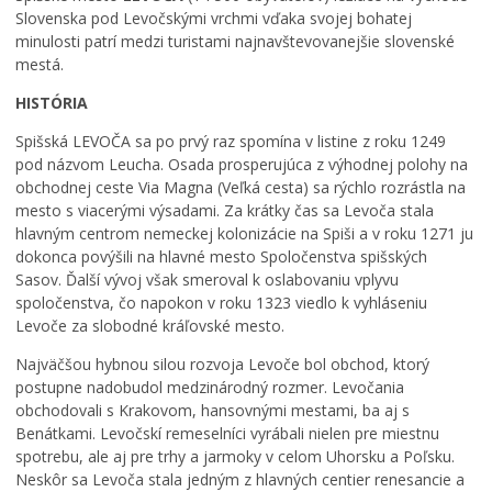
Slovenska pod Levočskými vrchmi vďaka svojej bohatej
Zaujímavosti z minulosti
minulosti patrí medzi turistami najnavštevovanejšie slovenské
Doprava
mestá.
Podujatia
HISTÓRIA
Kultúra
Spišská LEVOČA sa po prvý raz spomína v listine z roku 1249
pod názvom Leucha. Osada prosperujúca z výhodnej polohy na
Školstvo
obchodnej ceste Via Magna (Veľká cesta) sa rýchlo rozrástla na
Šport
mesto s viacerými výsadami. Za krátky čas sa Levoča stala
hlavným centrom nemeckej kolonizácie na Spiši a v roku 1271 ju
Sociálne služby
dokonca povýšili na hlavné mesto Spoločenstva spišských
LIMKA
Sasov. Ďalší vývoj však smeroval k oslabovaniu vplyvu
spoločenstva, čo napokon v roku 1323 viedlo k vyhláseniu
LIMKA – rozhovory
Levoče za slobodné kráľovské mesto.
NEWSLETTER MESTA LEVOČA
Najväčšou hybnou silou rozvoja Levoče bol obchod, ktorý
Levočský TV týždenník 29. týždeň
postupne nadobudol medzinárodný rozmer. Levočania
Pohotovostné kontakty
obchodovali s Krakovom, hansovnými mestami, ba aj s
Benátkami. Levočskí remeselníci vyrábali nielen pre miestnu
Mestská polícia
spotrebu, ale aj pre trhy a jarmoky v celom Uhorsku a Poľsku.
Neskôr sa Levoča stala jedným z hlavných centier renesancie a