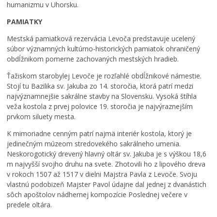
humanizmu v Uhorsku.
PAMIATKY
Mestská pamiatková rezervácia Levoča predstavuje ucelený
súbor významných kultúrno-historických pamiatok ohraničený
obdĺžnikom pomerne zachovaných mestských hradieb.
Ťažiskom starobylej Levoče je rozľahlé obdĺžnikové námestie.
Stojí tu Bazilika sv. Jakuba zo 14. storočia, ktorá patrí medzi
najvýznamnejšie sakrálne stavby na Slovensku. Vysoká štíhla
veža kostola z prvej polovice 19. storočia je najvýraznejším
prvkom siluety mesta.
K mimoriadne cenným patrí najmä interiér kostola, ktorý je
jedinečným múzeom stredovekého sakrálneho umenia.
Neskorogotický drevený hlavný oltár sv. Jakuba je s výškou 18,6
m najvyšší svojho druhu na svete. Zhotovili ho z lipového dreva
v rokoch 1507 až 1517 v dielni Majstra Pavla z Levoče. Svoju
vlastnú podobizeň Majster Pavol údajne dal jednej z dvanástich
sôch apoštolov nádhernej kompozície Poslednej večere v
predele oltára.