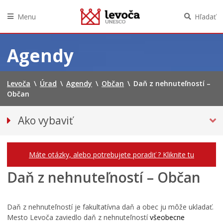
Menu
Hľadať
Preskočiť
na
Agendy
obsah
Levoča
\
Úrad
\
Agendy
\
Občan
\
Daň z nehnuteľností –
Občan
Ako vybaviť
Občan
Podnikateľ
Máte otázky, alebo potrebujete poradiť ? Kliknite tu
Daň z nehnuteľností – Občan
Daň z nehnuteľností je fakultatívna daň a obec ju môže ukladať.
Mesto Levoča zaviedlo daň z nehnuteľností
všeobecne