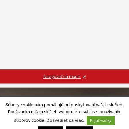
Navigovať na mape
Súbory cookie nám pomáhajú pri poskytovaní našich služieb.
Používaním našich služieb vyjadrujete súhlas s používaním
Riešenie
ANTIK SMART CITY
| Technický prevádzkovateľ – MVI
Technology, s.r.o.
súborov cookie.
Dozvedieť sa viac
.
Prijať všetky
Správca webového sídla: Mesto Levoča, Námestie Majstra Pavla 4, 054 01
Levoča,
webmaster@levoca.sk
|
Vyhlásenie o prístupnosti
|
Ochrana