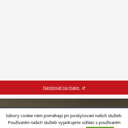
Navigovať na mape
Súbory cookie nám pomáhajú pri poskytovaní našich služieb.
Používaním našich služieb vyjadrujete súhlas s používaním
Riešenie
ANTIK SMART CITY
| Technický prevádzkovateľ – MVI