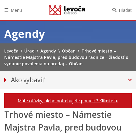
Menu
Hľadať
Preskočiť
na
Agendy
obsah
Levoča
\
Úrad
\
Agendy
\
Občan
\
Trhové miesto –
Námestie Majstra Pavla, pred budovou radnice – žiadosť o
vydanie povolenia na predaj – Občan
Ako vybaviť
Občan
Podnikateľ
Máte otázky, alebo potrebujete poradiť ? Kliknite tu
Trhové miesto – Námestie
Majstra Pavla, pred budovou