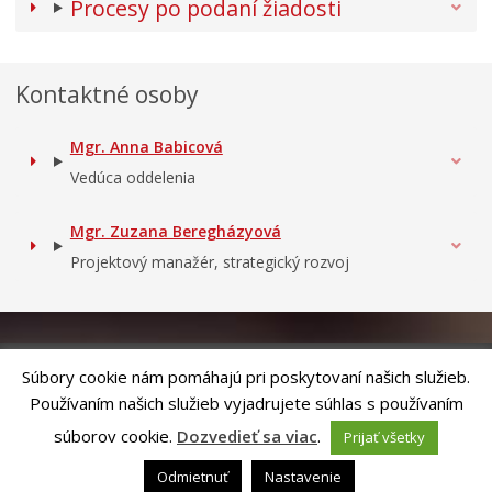
Procesy po podaní žiadosti
Kontaktné osoby
Mgr. Anna Babicová
Vedúca oddelenia
Mgr. Zuzana Beregházyová
Projektový manažér, strategický rozvoj
Súbory cookie nám pomáhajú pri poskytovaní našich služieb.
Používaním našich služieb vyjadrujete súhlas s používaním
Riešenie
ANTIK SMART CITY
| Technický prevádzkovateľ – MVI
Technology, s.r.o.
súborov cookie.
Dozvedieť sa viac
.
Prijať všetky
Správca webového sídla: Mesto Levoča, Námestie Majstra Pavla 4, 054 01
Levoča,
webmaster@levoca.sk
|
Vyhlásenie o prístupnosti
|
Ochrana
Odmietnuť
Nastavenie
osobných údajov