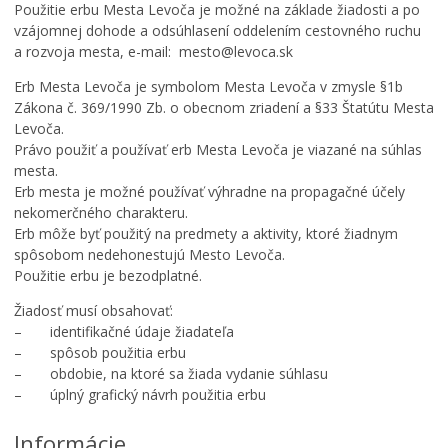
Použitie erbu Mesta Levoča je možné na základe žiadosti a po
vzájomnej dohode a odsúhlasení oddelením cestovného ruchu
a rozvoja mesta, e-mail: mesto@levoca.sk
Erb Mesta Levoča je symbolom Mesta Levoča v zmysle §1b
Zákona č. 369/1990 Zb. o obecnom zriadení a §33 Štatútu Mesta
Levoča.
Právo použiť a používať erb Mesta Levoča je viazané na súhlas
mesta.
Erb mesta je možné používať výhradne na propagačné účely
nekomerčného charakteru.
Erb môže byť použitý na predmety a aktivity, ktoré žiadnym
spôsobom nedehonestujú Mesto Levoča.
Použitie erbu je bezodplatné.
Žiadosť musí obsahovať:
– identifikačné údaje žiadateľa
– spôsob použitia erbu
– obdobie, na ktoré sa žiada vydanie súhlasu
– úplný grafický návrh použitia erbu
Informácie