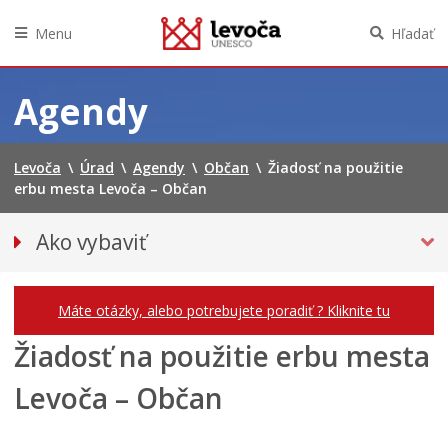
Menu
Hľadať
Preskočiť
na
Agendy
obsah
Levoča
\
Úrad
\
Agendy
\
Občan
\
Žiadosť na použitie
erbu mesta Levoča – Občan
Ako vybaviť
Občan
Podnikateľ
Máte otázky, alebo potrebujete poradiť ? Kliknite tu
Žiadosť na použitie erbu mesta
Levoča – Občan