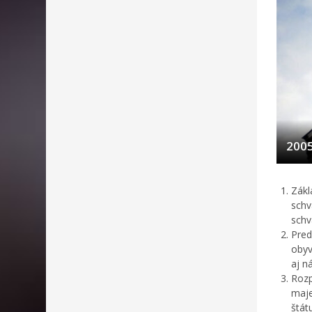
200
Zákl
schv
schv
Pred
obyv
aj n
Rozp
maje
štát