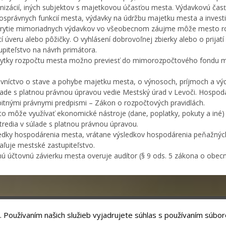
nizácií, iných subjektov s majetkovou účasťou mesta. Výdavkovú čas
správnych funkcií mesta, výdavky na údržbu majetku mesta a investi
rytie mimoriadnych výdavkov vo všeobecnom záujme môže mesto roz
atí úveru alebo pôžičky. O vyhlásení dobrovoľnej zbierky alebo o prija
upiteľstvo na návrh primátora.
ytky rozpočtu mesta možno previesť do mimorozpočtového fondu me
vníctvo o stave a pohybe majetku mesta, o výnosoch, príjmoch a vý
lade s platnou právnou úpravou vedie Mestský úrad v Levoči. Hospodá
itnými právnymi predpismi – Zákon o rozpočtových pravidlách.
o môže využívať ekonomické nástroje (dane, poplatky, pokuty a iné)
tredia v súlade s platnou právnou úpravou.
edky hospodárenia mesta, vrátane výsledkov hospodárenia peňažnýc
aľuje mestské zastupiteľstvo.
ú účtovnú závierku mesta overuje audítor (§ 9 ods. 5 zákona o obecn
. Používaním našich služieb vyjadrujete súhlas s používaním súbor