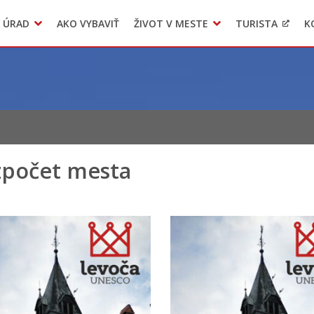
 ÚRAD
AKO VYBAVIŤ
ŽIVOT V MESTE
TURISTA
K
Transparentné mesto
Voľba hlavného kontrolóra mesta Levoča
LIMKA
počet mesta