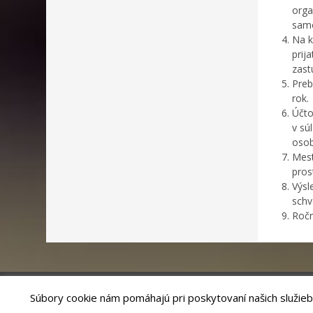
orga
samo
Na k
prij
zast
Preb
rok.
Účto
v sú
osob
Mest
pros
Výsl
schv
Ročn
Súbory cookie nám pomáhajú pri poskytovaní našich služieb