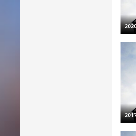
202
201