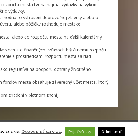
ť rozpočtu mesta tvoria najmä: výdavky na výkon
čné výdavky.
hodnúť o vyhlásení dobrovoľnej zbierky alebo o
tí úveru, alebo pôžičky rozhoduje mestské
sta, alebo do rozpočtu mesta na ďalší kalendárny
davkoch a o finančných vzťahoch k štátnemu rozpočtu,
renie s prostriedkami rozpočtu mesta sa riadi
 ako regulatíva na podporu ochrany životného
h fondov mesta obsahuje záverečný účet mesta, ktorý
om zriadení v platnom znení).
ov cookie.
Dozvedieť sa viac
.
Prijať všetky
Odmietnuť