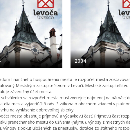
5
2004
adom finančného hospodárenia mesta je rozpočet mesta zostavovan
aľovaný Mestským zastupiteľstvom v Levoči. Mestské zastupiteľstvo s
aľuje záverečný účet mesta.
 schválením sa rozpočet mesta musí zverejniť najmenej na pätnásť dn
atelia mesta vyjadriť (§ 9 ods. 3 zákona o obecnom zriadení v platno
ávrhu na vyhlásenie dobrovoľnej zbierky.
očet mesta obsahuje príjmovú a výdavkovú časť. Príjmovú časť rozpo
tku prenechaného mestu do užívania (nájmu), výnosy z miestnych dan
u, výnosy z pokút uložených za priestupky, dotácie zo štátneho rozp