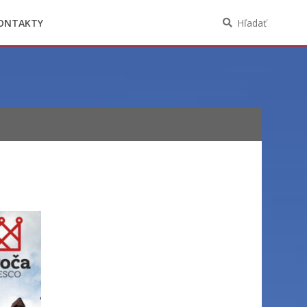
Oznámenia funkcií, zamestnaní, činností a
majetkových pomerov verejného funkcionára
ONTAKTY
Hľadať