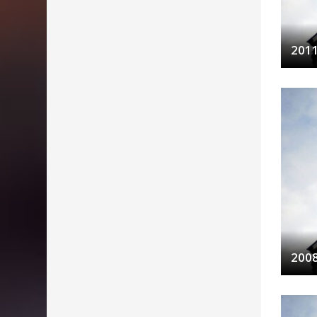
201
200