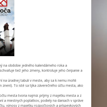
ý na obdobie jedného kalendárneho roka a
chvaľuje tiež jeho zmeny, kontroluje jeho čerpanie a
í na úradnej tabuli v meste, aby sa k nemu mohli
m znení). To isté sa týka záverečného účtu mesta, ako
čtu mesta tvoria najmä: príjmy z majetku mesta a z
í a miestnych poplatkov, podiely na daniach v správe
očtu, výnosy z majetku rozpočtových a príspevkových