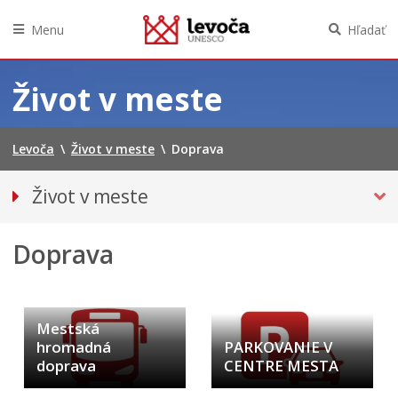
Menu
Hľadať
Preskočiť
na
Život v meste
obsah
Levoča
\
Život v meste
\
Doprava
Život v meste
O meste
Doprava
DOPRAVA
Mestská hromadná doprava
PARKOVANIE NA NÁMESTÍ MAJSTRA PAVLA (1. 2. 2026)
Mestská
Podujatia
hromadná
PARKOVANIE V
Kultúra
doprava
CENTRE MESTA
Školstvo