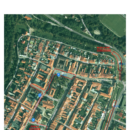
Šport
Sociálne služby
LIMKA
LIMKA – rozhovory
NEWSLETTER MESTA LEVOČA
Levočský TV týždenník 29. týždeň
Pohotovostné kontakty
Mestská polícia