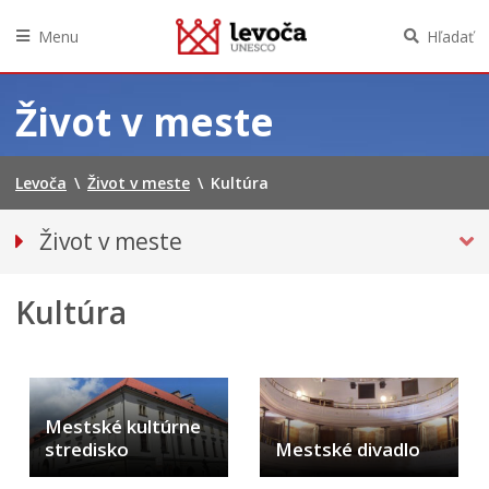
Menu
Hľadať
Preskočiť
na
Život v meste
obsah
Levoča
\
Život v meste
\
Kultúra
Život v meste
O meste
Kultúra
Doprava
Podujatia
KULTÚRA
Školstvo
Mestské kultúrne
Šport
stredisko
Mestské divadlo
Sociálne služby