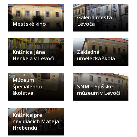
LIMKA
LIMKA – rozhovory
Galéria mesta
Mestské kino
Levoča
NEWSLETTER MESTA LEVOČA
Levočský TV týždenník 29. týždeň
Pohotovostné kontakty
Knižnica Jána
Základná
Mestská polícia
Henkela v Levoči
umelecká škola
Múzeum
špeciálenho
SNM – Spišské
školstva
múzeum v Levoči
Knižnica pre
nevidiacich Mateja
Hrebendu