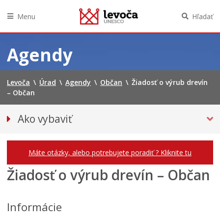
Menu
Hľadať
Preskočiť
na
Agendy
obsah
Levoča
\
Úrad
\
Agendy
\
Občan
\
Žiadosť o výrub drevín
– Občan
Ako vybaviť
Občan
Podnikateľ
Máte otázky, alebo potrebujete poradiť ? Kliknite tu
Žiadosť o výrub drevín – Občan
Informácie