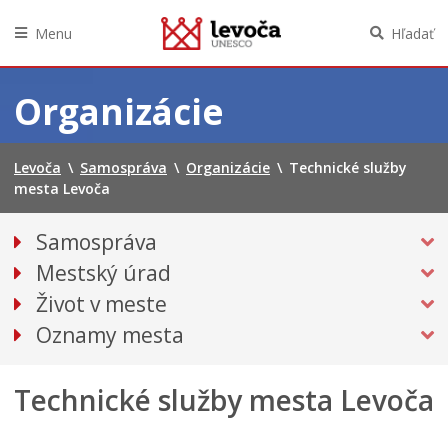
Menu
Hľadať
Preskočiť
na
Organizácie
obsah
Levoča
\
Samospráva
\
Organizácie
\
Technické služby
mesta Levoča
Samospráva
Primátor mesta
Mestský úrad
Kancelária primátora
Život v meste
Hlavný kontrolór mesta
O meste
Oznamy mesta
Prednosta mestského úradu
Mestská polícia
Všetky oznamy mesta
Doprava
Oddelenia
Mestské zastupiteľstvo
Technické služby mesta Levoča
Bezpečnosť
Podujatia
Klientske centrum
Verejné obstarávania
Doprava, údržba komunikácií
Kultúra
Projekty
VOĽBY