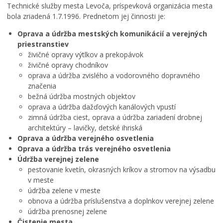
Financie
Školstvo
Tlačivá a agendy
Dokumenty mesta
Technické služby mesta Levoča, príspevková organizácia mesta
bola zriadená 1.7.1996. Prednetom jej činnosti je:
Kultúra, šport a propagácia
Šport
Zmluvy, faktúry a objednávky
Všeobecne záväzné nariadenia
Oprava a údržba mestských komunikácií a verejných
Primátor informuje
Sociálne služby
Oznamy
Územné plánovanie
priestranstiev
Rodina, život, bývanie
LIMKA
Výberové konania
Tlačové správy
živičné opravy výtlkov a prekopávok
živičné opravy chodníkov
Školstvo
LIMKA – rozhovory
Voľba hlavného kontrolóra mesta Levoča
Rozpočet mesta
oprava a údržba zvislého a vodorovného dopravného
Stavby, prenájmy a pozemky
NEWSLETTER MESTA LEVOČA
Ochrana osobných údajov
Hospodárenie mesta
značenia
bežná údržba mostných objektov
Zamestnanie v samospráve
Levočský TV týždenník 29. týždeň
Úradné hodiny pre styk s verejnosťou
Transparentné mesto
oprava a údržba dažďových kanálových vpustí
Program hospodárskeho a sociálneho rozvoja mesta
Životné prostredie a odpady
Pohotovostné kontakty
zimná údržba ciest, oprava a údržba zariadení drobnej
Levoča
architektúry – lavičky, detské ihriská
Mestská polícia
Stratégia cestovného ruchu v okrese Levoča 2021 – 2027
Oprava a údržba verejného osvetlenia
Oprava a údržba trás verejného osvetlenia
Priemyselná zóna
Údržba verejnej zelene
Oznámenia funkcií, zamestnaní, činností a majetkových
pestovanie kvetín, okrasných kríkov a stromov na výsadbu
pomerov verejného funkcionára
v meste
údržba zelene v meste
obnova a údržba príslušenstva a doplnkov verejnej zelene
údržba prenosnej zelene
Čistenie mesta