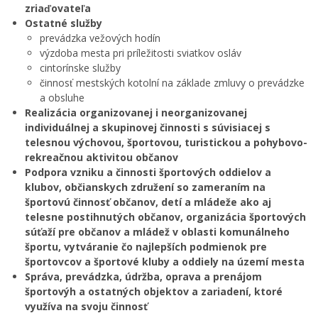
zriaďovateľa
Ostatné služby
prevádzka vežových hodín
výzdoba mesta pri príležitosti sviatkov osláv
cintorínske služby
činnosť mestských kotolní na základe zmluvy o prevádzke
a obsluhe
Realizácia organizovanej i neorganizovanej
individuálnej a skupinovej činnosti s súvisiacej s
telesnou výchovou, športovou, turistickou a pohybovo-
rekreačnou aktivitou občanov
Podpora vzniku a činnosti športových oddielov a
klubov, občianskych združení so zameraním na
športovú činnosť občanov, detí a mládeže ako aj
telesne postihnutých občanov, organizácia športových
súťaží pre občanov a mládež v oblasti komunálneho
športu, vytváranie čo najlepších podmienok pre
športovcov a športové kluby a oddiely na území mesta
Správa, prevádzka, údržba, oprava a prenájom
športovýh a ostatných objektov a zariadení, ktoré
využíva na svoju činnosť