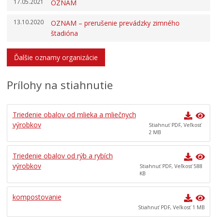
17.05.2021
OZNAM
13.10.2020
OZNAM – prerušenie prevádzky zimného
štadióna
Ďalšie oznamy organizácie
Prílohy na stiahnutie
Triedenie obalov od mlieka a mliečnych
výrobkov
Stiahnuť PDF, Veľkosť
2 MB
Triedenie obalov od rýb a rybích
výrobkov
Stiahnuť PDF, Veľkosť 588
KB
kompostovanie
Stiahnuť PDF, Veľkosť 1 MB