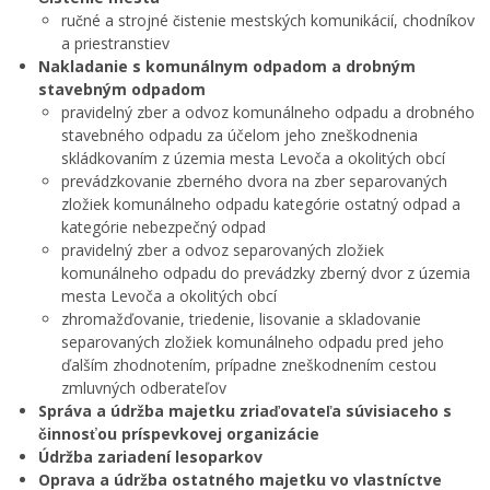
ručné a strojné čistenie mestských komunikácií, chodníkov
a priestranstiev
Nakladanie s komunálnym odpadom a drobným
stavebným odpadom
pravidelný zber a odvoz komunálneho odpadu a drobného
stavebného odpadu za účelom jeho zneškodnenia
skládkovaním z územia mesta Levoča a okolitých obcí
prevádzkovanie zberného dvora na zber separovaných
zložiek komunálneho odpadu kategórie ostatný odpad a
kategórie nebezpečný odpad
pravidelný zber a odvoz separovaných zložiek
komunálneho odpadu do prevádzky zberný dvor z územia
mesta Levoča a okolitých obcí
zhromažďovanie, triedenie, lisovanie a skladovanie
separovaných zložiek komunálneho odpadu pred jeho
ďalším zhodnotením, prípadne zneškodnením cestou
zmluvných odberateľov
Správa a údržba majetku zriaďovateľa súvisiaceho s
činnosťou príspevkovej organizácie
Údržba zariadení lesoparkov
Oprava a údržba ostatného majetku vo vlastníctve