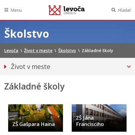
Menu
Hľadať
Preskočiť
na
Školstvo
obsah
Levoča
\
Život v meste
\
Školstvo
\
Základné školy
Život v meste
O meste
Základné školy
Doprava
Podujatia
Kultúra
ŠKOLSTVO
ZŠ Jána
Zariadenie starostlivosti o deti do troch rokov veku
ZŠ Gašpara Haina
Francisciho
dieťaťa