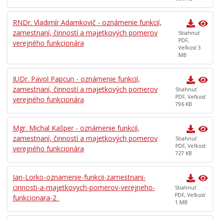
RNDr. Vladimír Adamkovič - oznámenie funkcií,
zamestnaní, činností a majetkových pomerov
Stiahnuť
PDF,
verejného funkcionára
Veľkosť 3
MB
JUDr. Pavol Papcun - oznámenie funkcií,
zamestnaní, činností a majetkových pomerov
Stiahnuť
PDF, Veľkosť
verejného funkcionára
796 KB
Mgr. Michal Kašper - oznámenie funkcií,
zamestnaní, činností a majetkových pomerov
Stiahnuť
PDF, Veľkosť
verejného funkcionára
727 KB
Jan-Lorko-oznamenie-funkcii-zamestnani-
cinnosti-a-majetkovych-pomerov-verejneho-
Stiahnuť
PDF, Veľkosť
funkcionara-2_
1 MB