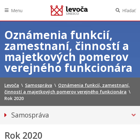
Menu
Hľadať
Preskočiť
na
Oznámenia funkcií,
obsah
zamestnaní, činností a
majetkových pomerov
verejného funkcionára
Levoča
\
Samospráva
\
Oznámenia funkcií, zamestnaní,
činností a majetkových pomerov verejného funkcionára
\
Rok 2020
Samospráva
Primátor mesta
Rok 2020
Hlavný kontrolór mesta