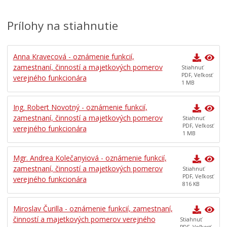
Mestská polícia
Mestské zastupiteľstvo
Prílohy na stiahnutie
Verejné obstarávania
VOĽBY
Anna Kravecová - oznámenie funkcií,
zamestnaní, činností a majetkových pomerov
Stiahnuť
Dokumenty mesta
PDF, Veľkosť
verejného funkcionára
1 MB
Všeobecne záväzné nariadenia
Územné plánovanie
Ing. Robert Novotný - oznámenie funkcií,
Tlačové správy
zamestnaní, činností a majetkových pomerov
Stiahnuť
PDF, Veľkosť
verejného funkcionára
Rozpočet mesta
1 MB
Hospodárenie mesta
Mgr. Andrea Kolečanyiová - oznámenie funkcií,
Transparentné mesto
zamestnaní, činností a majetkových pomerov
Stiahnuť
PDF, Veľkosť
verejného funkcionára
Program hospodárskeho a sociálneho rozvoja mesta
816 KB
Levoča
Stratégia cestovného ruchu v okrese Levoča 2021 – 2027
Miroslav Čurilla - oznámenie funkcií, zamestnaní,
činností a majetkových pomerov verejného
Priemyselná zóna
Stiahnuť
PDF, Veľkosť