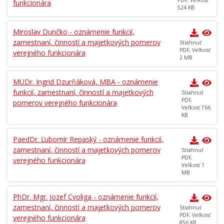
funkcionára
OZNÁMENIA FUNKCIÍ, ZAMESTNANÍ, ČINNOSTÍ A
524 KB
MAJETKOVÝCH POMEROV VEREJNÉHO FUNKCIONÁRA
Miroslav Dunčko - oznámenie funkcií,
Zverejnenie tlačiva – „VZOR – Oznámenie funkcií,
zamestnaní, činností a majetkových pomerov verejného
zamestnaní, činností a majetkových pomerov
Stiahnuť
funkcionára“
PDF, Veľkosť
verejného funkcionára
2 MB
Rok 2019
Rok 2020
MUDr. Ingrid Dzurňáková, MBA - oznámenie
Rok 2021
funkcií, zamestnaní, činností a majetkových
Stiahnuť
PDF,
pomerov verejného funkcionára
Rok 2022
Veľkosť 766
KB
Rok 2023
PaedDr. Ľubomír Repaský - oznámenie funkcií,
zamestnaní, činností a majetkových pomerov
Stiahnuť
PDF,
verejného funkcionára
Veľkosť 1
MB
PhDr. Mgr. Jozef Cvoliga - oznámenie funkcií,
zamestnaní, činností a majetkových pomerov
Stiahnuť
PDF, Veľkosť
verejného funkcionára
856 KB