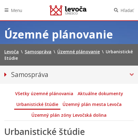
Menu
Hľadať
Preskočiť
na
Územné plánovanie
obsah
Levoča
\
Samospráva
\
Územné plánovanie
\
Urbanistické
štúdie
Samospráva
Primátor mesta
Hlavný kontrolór mesta
Všetky územné plánovania
Aktuálne dokumenty
Mestská polícia
Urbanistické štúdie
Územný plán mesta Levoča
Mestské zastupiteľstvo
Územný plán zóny Levočská dolina
Verejné obstarávania
Urbanistické štúdie
VOĽBY