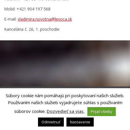
Prednosta mestského úradu
Mobil: +421 904 197 568
Oddelenia
E-mail:
vladimira.novotna@levoca.sk
Klientske centrum
Kancelária č. 26, 1. poschodie
Projekty
Tlačivá a agendy
Zmluvy, faktúry a objednávky
Oznamy
Výberové konania
Voľba hlavného kontrolóra mesta Levoča
Ochrana osobných údajov
Súbory cookie nám pomáhajú pri poskytovaní našich služieb.
Úradné hodiny pre styk s verejnosťou
Používaním našich služieb vyjadrujete súhlas s používaním
Riešenie
ANTIK SMART CITY
| Technický prevádzkovateľ – MVI
Technology, s.r.o.
súborov cookie.
Dozvedieť sa viac
.
Prijať všetky
Správca webového sídla: Mesto Levoča, Námestie Majstra Pavla 4, 054 01
Levoča,
webmaster@levoca.sk
|
Vyhlásenie o prístupnosti
|
Ochrana
Odmietnuť
Nastavenie
osobných údajov