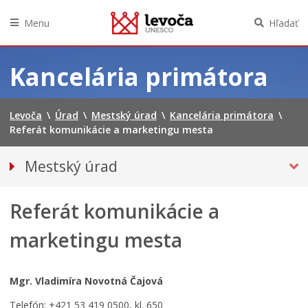
Menu
Hľadať
Preskočiť
na
Kancelária primátora
obsah
Levoča
\
Úrad
\
Mestský úrad
\
Kancelária primátora
\
Referát komunikácie a marketingu mesta
Mestský úrad
KANCELÁRIA PRIMÁTORA
Referát komunikácie a
Sekretariát
Právny útvar
marketingu mesta
Útvar Informatiky
Krízové riadenie
Mgr. Vladimíra Novotná Čajová
Verejné obstarávania
Referát komunikácie a marketingu mesta
Telefón: +421 53 419 0500, kl. 650