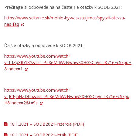
Prečítajte si odpovede na najčastejšie otázky k SODB 2021:
https://www.scitanie.sk/mohlo-by-vas-zaujimat/spytali-ste-sa-
nas-faq
Ďalšie otázky a odpovede k SODB 2021:
https://www.youtube.com/watch?
v=f_lZpXRYt8Y&list=PLXeMdWzNwnwSXHGSCqVc_IK71eEcSxpuH
&index=1
https://www.youtube.com/watch?
v=JCEjhHZDho&list=PLXeMdWzNwnwSXHGSCqVc_IK71eEcSxpu
H&index=2&t=9s
18.1.2021 – SODB2021-inzercia
(PDF)
18.1.2021 – SODB2021-leták
(PDF)