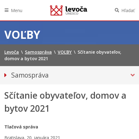
Menu
Hľadať
Preskočiť
na
VOĽBY
obsah
Levoča
\
Samospráva
\
VOĽBY
\
Sčítanie obyvateľov,
domov a bytov 2021
Samospráva
Primátor mesta
Sčítanie obyvateľov, domov a
Hlavný kontrolór mesta
Mestská polícia
bytov 2021
Mestské zastupiteľstvo
Verejné obstarávania
Tlačová správa
VOĽBY
Bratislava, 20. januára 2021