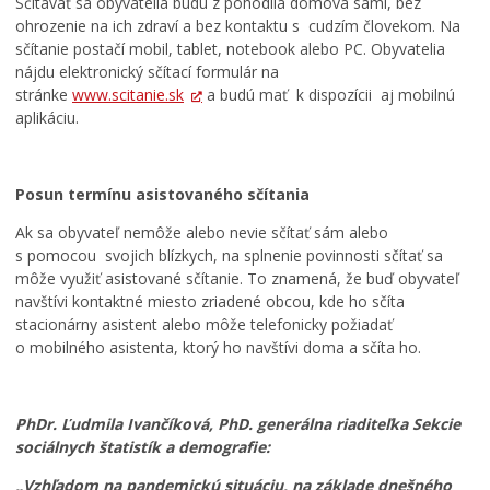
Sčítavať sa obyvatelia budú z pohodlia domova sami, bez
Transparentné mesto
ohrozenie na ich zdraví a bez kontaktu s cudzím človekom. Na
Program hospodárskeho a sociálneho rozvoja mesta
sčítanie postačí mobil, tablet, notebook alebo PC. Obyvatelia
Levoča
nájdu elektronický sčítací formulár na
Stratégia cestovného ruchu v okrese Levoča 2021 – 2027
stránke
www.scitanie.sk
a budú mať k dispozícii aj mobilnú
aplikáciu.
Priemyselná zóna
Oznámenia funkcií, zamestnaní, činností a majetkových
pomerov verejného funkcionára
Posun termínu
asistovaného sčítania
Ak sa obyvateľ nemôže alebo nevie sčítať sám alebo
s pomocou svojich blízkych, na splnenie povinnosti sčítať sa
môže využiť asistované sčítanie. To znamená, že buď obyvateľ
navštívi kontaktné miesto zriadené obcou, kde ho sčíta
stacionárny asistent alebo môže telefonicky požiadať
o mobilného asistenta, ktorý ho navštívi doma a sčíta ho.
PhDr. Ľudmila Ivančíková, PhD. generálna riaditeľka Sekcie
sociálnych štatistík a demografie:
„
Vzhľadom na pandemickú situáciu, na základe dnešného