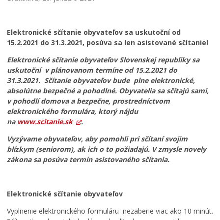
VOĽBY DO NÁRODNEJ RADY SLOVENSKEJ REPUBLIKY 2023
Sčítanie obyvateľov, domov a bytov 2021
Elektronické sčítanie obyvateľov sa uskutoční od
Voľby pred rokom 2022
15.2.2021 do 31.3.2021, posúva sa len asistované sčítanie
!
VOĽBY 2022
REFERENDUM 2023
Elektronické sčítanie obyvateľov Slovenskej republiky sa
uskutoční v plánovanom termíne od 15.2.2021 do
VOĽBY PREZIDENTA SLOVENSKEJ REPUBLIKY 2024
31.3.2021.
Sčítanie obyvateľov bude plne elektronické
,
VOĽBY DO EURÓPSKEHO PARLAMENTU 2024
absolútne bezpečné a pohodlné. Obyvatelia sa sčítajú sami,
REFERENDUM 2026
v pohodlí domova a bezpečne, prostredníctvom
elektronického formulára, ktorý nájdu
VOĽBY 2026
na
www.scitanie.sk
.
Dokumenty mesta
Vyzývame obyvateľov, aby
pomohli pri sčítaní svojim
Všeobecne záväzné nariadenia
blízkym (seniorom), ak ich o to požiadajú.
V zmysle novely
zákona sa posúva
termín asistovaného sčítania.
Územné plánovanie
Tlačové správy
Rozpočet mesta
Elektronické sčítanie obyvateľov
Hospodárenie mesta
Vyplnenie elektronického formuláru nezaberie viac ako 10 minút.