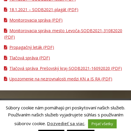
18.1.2021 – SODB2021-plagát
(PDF)
Monitorovacia správa
(PDF)
Monitorovacia správa_mesto Levoča-SODB2021-31082020
(PDF)
Propagačný leták
(PDF)
Tlačová správa
(PDF)
Tlačová správa_Prešovský kraj-SODB2021-16092020
(PDF)
Upozornenie na nezrovnalosti medzi KN a IS RA
(PDF)
Súbory cookie nám pomáhajú pri poskytovaní našich služieb.
Používaním našich služieb vyjadrujete súhlas s používaním
Riešenie
ANTIK SMART CITY
| Technický prevádzkovateľ – MVI
Technology, s.r.o.
súborov cookie.
Dozvedieť sa viac
.
Prijať všetky
Správca webového sídla: Mesto Levoča, Námestie Majstra Pavla 4, 054 01