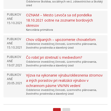
Oddelenie školstva, sociálnych vecí, zdravotníctvo a školský
úrad
PUBLIKOV
OZNAM – Mesto Levoča sa od pondelka
ANÉ
18.10.2021 ocitne na zozname bordových
15.10.2021
okresov
Kancelária primátora
PUBLIKOV
Chov ošípaných – upozornenie chovateľom
ANÉ
Oddelenie investičnej činnosti, územného plánovania,
15.10.2021
životného prostredia a stavebný úrad
PUBLIKOV
Čo robiť pri stretnutí s medveďom?
ANÉ
Oddelenie investičnej činnosti, územného plánovania,
19.07.2021
životného prostredia a stavebný úrad
PUBLIKOV
Výzva na vykonanie výrubu/okliesnenia stromov
ANÉ
a iných porastov pri realizácii výrubov v
20.05.2021
ochrannom pásme VN/NN vedení
Oddelenie investičnej činnosti, územného plánovania,
životného prostredia a stavebný úrad