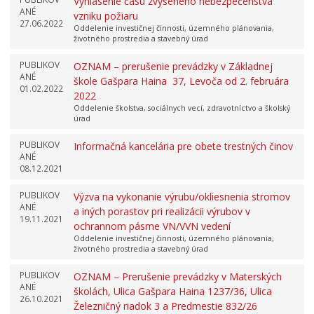
Vyhlásenie času zvýšeného nebezpečenstva
ANÉ
vzniku požiaru
27.06.2022
Oddelenie investičnej činnosti, územného plánovania,
životného prostredia a stavebný úrad
PUBLIKOV
OZNAM – prerušenie prevádzky v Základnej
ANÉ
škole Gašpara Haina 37, Levoča od 2. februára
01.02.2022
2022
Oddelenie školstva, sociálnych vecí, zdravotníctvo a školský
úrad
PUBLIKOV
Informačná kancelária pre obete trestných činov
ANÉ
08.12.2021
PUBLIKOV
Výzva na vykonanie výrubu/okliesnenia stromov
ANÉ
a iných porastov pri realizácii výrubov v
19.11.2021
ochrannom pásme VN/VVN vedení
Oddelenie investičnej činnosti, územného plánovania,
životného prostredia a stavebný úrad
PUBLIKOV
OZNAM – Prerušenie prevádzky v Materských
ANÉ
školách, Ulica Gašpara Haina 1237/36, Ulica
26.10.2021
Železničný riadok 3 a Predmestie 832/26