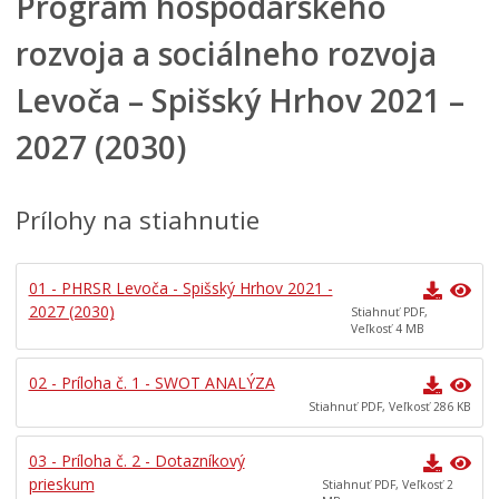
Program hospodárskeho
Mestská polícia
rozvoja a sociálneho rozvoja
Mestské zastupiteľstvo
Levoča – Spišský Hrhov 2021 –
Verejné obstarávania
2027 (2030)
VOĽBY
Dokumenty mesta
Všeobecne záväzné nariadenia
Prílohy na stiahnutie
Územné plánovanie
Tlačové správy
01 - PHRSR Levoča - Spišský Hrhov 2021 -
2027 (2030)
Stiahnuť PDF,
Rozpočet mesta
Veľkosť 4 MB
Hospodárenie mesta
02 - Príloha č. 1 - SWOT ANALÝZA
Transparentné mesto
Stiahnuť PDF, Veľkosť 286 KB
PROGRAM HOSPODÁRSKEHO A SOCIÁLNEHO ROZVOJA
MESTA LEVOČA
03 - Príloha č. 2 - Dotazníkový
Program hospodárskeho a sociálneho rozvoja mesta
prieskum
Stiahnuť PDF, Veľkosť 2
Levoča 2015 – 2017