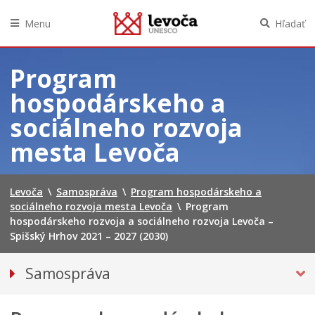
Menu
Hľadať
Preskočiť
na
Program
obsah
hospodárskeho a
sociálneho rozvoja
mesta Levoča
Levoča
\
Samospráva
\
Program hospodárskeho a
sociálneho rozvoja mesta Levoča
\
Program
hospodárskeho rozvoja a sociálneho rozvoja Levoča –
Spišský Hrhov 2021 – 2027 (2030)
Samospráva
Primátor mesta
Hlavný kontrolór mesta