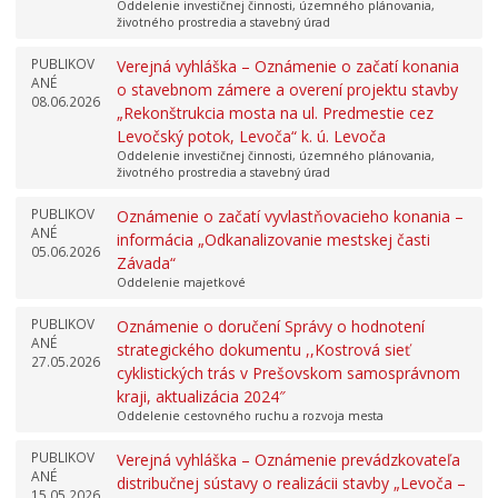
Oddelenie investičnej činnosti, územného plánovania,
životného prostredia a stavebný úrad
PUBLIKOV
Verejná vyhláška – Oznámenie o začatí konania
ANÉ
o stavebnom zámere a overení projektu stavby
08.06.2026
„Rekonštrukcia mosta na ul. Predmestie cez
Levočský potok, Levoča“ k. ú. Levoča
Oddelenie investičnej činnosti, územného plánovania,
životného prostredia a stavebný úrad
PUBLIKOV
Oznámenie o začatí vyvlastňovacieho konania –
ANÉ
informácia „Odkanalizovanie mestskej časti
05.06.2026
Závada“
Oddelenie majetkové
PUBLIKOV
Oznámenie o doručení Správy o hodnotení
ANÉ
strategického dokumentu ,,Kostrová sieť
27.05.2026
cyklistických trás v Prešovskom samosprávnom
kraji, aktualizácia 2024″
Oddelenie cestovného ruchu a rozvoja mesta
PUBLIKOV
Verejná vyhláška – Oznámenie prevádzkovateľa
ANÉ
distribučnej sústavy o realizácii stavby „Levoča –
15.05.2026