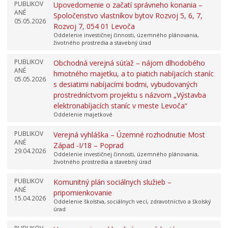
PUBLIKOV
Upovedomenie o začatí správneho konania –
ANÉ
Spoločenstvo vlastníkov bytov Rozvoj 5, 6, 7,
05.05.2026
Rozvoj 7, 054 01 Levoča
Oddelenie investičnej činnosti, územného plánovania,
životného prostredia a stavebný úrad
PUBLIKOV
Obchodná verejná súťaž – nájom dlhodobého
ANÉ
hmotného majetku, a to piatich nabíjacích staníc
05.05.2026
s desiatimi nabíjacími bodmi, vybudovaných
prostredníctvom projektu s názvom „Výstavba
elektronabíjacích staníc v meste Levoča“
Oddelenie majetkové
PUBLIKOV
Verejná vyhláška – Územné rozhodnutie Most
ANÉ
Západ -I/18 – Poprad
29.04.2026
Oddelenie investičnej činnosti, územného plánovania,
životného prostredia a stavebný úrad
PUBLIKOV
Komunitný plán sociálnych služieb –
ANÉ
pripomienkovanie
15.04.2026
Oddelenie školstva, sociálnych vecí, zdravotníctvo a školský
úrad