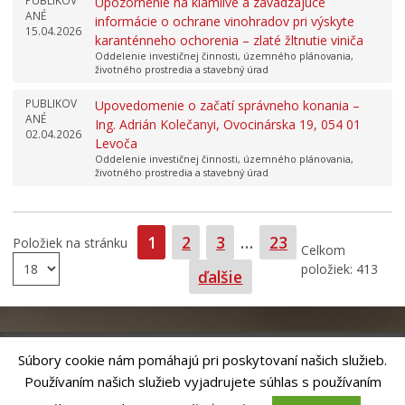
PUBLIKOV
Upozornenie na klamlivé a zavádzajúce
ANÉ
informácie o ochrane vinohradov pri výskyte
15.04.2026
karanténneho ochorenia – zlaté žltnutie viniča
Oddelenie investičnej činnosti, územného plánovania,
životného prostredia a stavebný úrad
PUBLIKOV
Upovedomenie o začatí správneho konania –
ANÉ
Ing. Adrián Kolečanyi, Ovocinárska 19, 054 01
02.04.2026
Levoča
Oddelenie investičnej činnosti, územného plánovania,
životného prostredia a stavebný úrad
Strana
Strana
Strana
Strana
1
2
3
…
23
Položiek na stránku
Celkom
položiek: 413
ďalšie
Súbory cookie nám pomáhajú pri poskytovaní našich služieb.
Používaním našich služieb vyjadrujete súhlas s používaním
Riešenie
ANTIK SMART CITY
| Technický prevádzkovateľ – MVI
Technology, s.r.o.