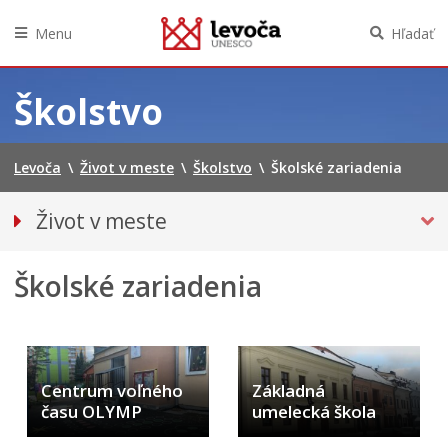
Menu
Hľadať
Preskočiť
na
Školstvo
obsah
Levoča
\
Život v meste
\
Školstvo
\
Školské zariadenia
Život v meste
O meste
Školské zariadenia
Doprava
Podujatia
Kultúra
ŠKOLSTVO
Centrum voľného
Základná
Zariadenie starostlivosti o deti do troch rokov veku
času OLYMP
umelecká škola
dieťaťa