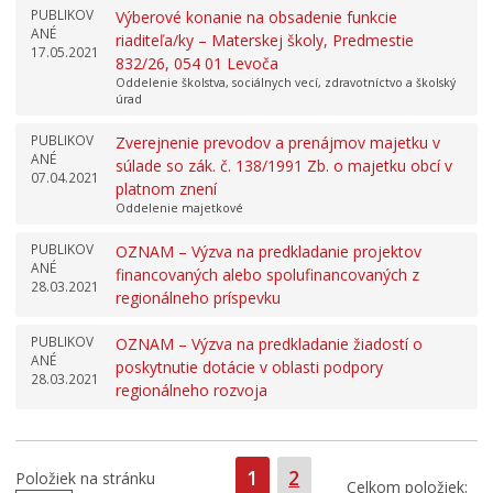
PUBLIKOV
Výberové konanie na obsadenie funkcie
ANÉ
riaditeľa/ky – Materskej školy, Predmestie
17.05.2021
832/26, 054 01 Levoča
Oddelenie školstva, sociálnych vecí, zdravotníctvo a školský
úrad
PUBLIKOV
Zverejnenie prevodov a prenájmov majetku v
ANÉ
súlade so zák. č. 138/1991 Zb. o majetku obcí v
07.04.2021
platnom znení
Oddelenie majetkové
PUBLIKOV
OZNAM – Výzva na predkladanie projektov
ANÉ
financovaných alebo spolufinancovaných z
28.03.2021
regionálneho príspevku
PUBLIKOV
OZNAM – Výzva na predkladanie žiadostí o
ANÉ
poskytnutie dotácie v oblasti podpory
28.03.2021
regionálneho rozvoja
Strana
Strana
1
2
Položiek na stránku
Celkom položiek: