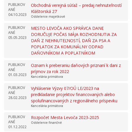
PUBLIKOV
Obchodná verejná súťaž – predaj nehnuteľností
ANÉ
Kláštorská 27
04.10.2023
Oddelenie majetkové
PUBLIKOV
MESTO LEVOČA AKO SPRÁVCA DANE
ANÉ
DORUČUJE POČAS MÁJA ROZHODNUTIA ZA
05.05.2023
DAŇ Z NEHNUTEĽNOSTÍ, DAŇ ZA PSA A
POPLATOK ZA KOMUNÁLNY ODPAD
DAŇOVNÍKOM A POPLATNÍKOM
PUBLIKOV
Oznam k preberaniu daňových priznaní k dani z
ANÉ
príjmov za rok 2022
01.03.2023
Kancelária primátora
PUBLIKOV
Vyhlásenie Výzvy 07/OÚ LE/2023 na
ANÉ
predkladanie projektov financovaných alebo
28.02.2023
spolufinancovaných z regionálneho príspevku
Kancelária primátora
PUBLIKOV
Rozpočet Mesta Levoča 2023-2025
ANÉ
Oddelenie finančné
01.12.2022