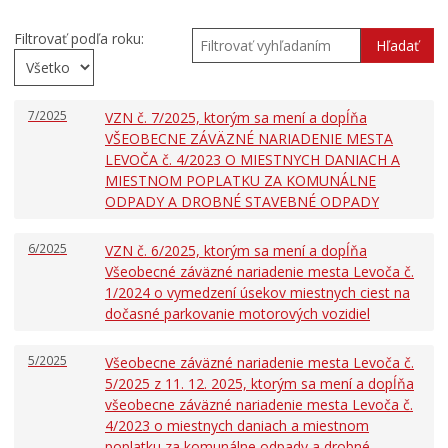
VOĽBY
Filtrovať podľa roku:
Dokumenty mesta
Hľadať
VŠEOBECNE ZÁVÄZNÉ NARIADENIA
NÁVRHY VZN
7/2025
VZN č. 7/2025, ktorým sa mení a dopĺňa
SCHVÁLENÉ VZN
VŠEOBECNE ZÁVÄZNÉ NARIADENIE MESTA
LEVOČA č. 4/2023 O MIESTNYCH DANIACH A
KONSOLIDOVANÉ VZN
MIESTNOM POPLATKU ZA KOMUNÁLNE
Územné plánovanie
ODPADY A DROBNÉ STAVEBNÉ ODPADY
Tlačové správy
6/2025
VZN č. 6/2025, ktorým sa mení a dopĺňa
Rozpočet mesta
Všeobecné záväzné nariadenie mesta Levoča č.
Hospodárenie mesta
1/2024 o vymedzení úsekov miestnych ciest na
dočasné parkovanie motorových vozidiel
Transparentné mesto
Program hospodárskeho a sociálneho rozvoja mesta
5/2025
Všeobecne záväzné nariadenie mesta Levoča č.
Levoča
5/2025 z 11. 12. 2025, ktorým sa mení a dopĺňa
Stratégia cestovného ruchu v okrese Levoča 2021 – 2027
všeobecne záväzné nariadenie mesta Levoča č.
4/2023 o miestnych daniach a miestnom
Priemyselná zóna
poplatku za komunálne odpady a drobné