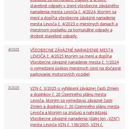
Oznámenia funkcií, zamestnaní, činností a majetkových
stavebné odpady v znení všeobecne záväzného
pomerov verejného funkcionára
nariadenia mesta Levoča č. 4/2024, ktorým sa
mení a dopĺňa všeobecne záväzné nariadenie
mesta Levoča č. 4/2023 o miestnych daniach a
miestnom poplatku za komunálne odpady a
drobné stavebné odpady.
4/2025
VŠEOBECNE ZÁVÄZNÉ NARIADENIE MESTA
LEVOČA č. 4/2025 ktorým sa mení a dopĺňa
Všeobecne záväzné nariadenie mesta č. 1/2024
o vymedzení úsekov miestnych ciest na dočasné
parkovanie motorových vozidiel
3/2025
VZN č. 3/2025 o vyhlásení záväznej časti Zmien
a doplnkov č. 20 Územného plánu mesta
Levoča, ktorým sa vymedzujú záväzné časti
Zmien a doplnkov č. 20 Územného plánu mesta
Levoča a ktorým sa zrušujú a nahrádzajú
Všeobecne záväzné nariadenia (ďalej len „VZN“)
mesta Levoča VZN č. 138/2005, VZN č.