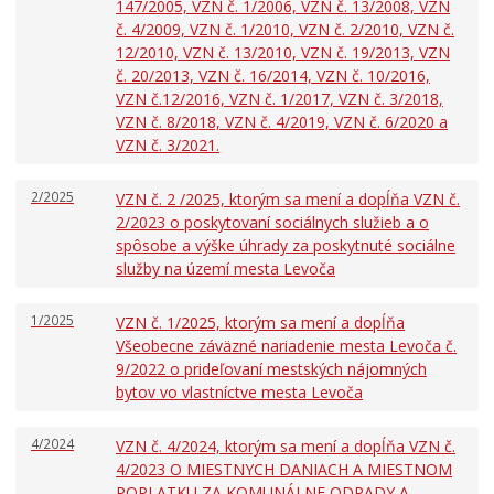
147/2005, VZN č. 1/2006, VZN č. 13/2008, VZN
č. 4/2009, VZN č. 1/2010, VZN č. 2/2010, VZN č.
12/2010, VZN č. 13/2010, VZN č. 19/2013, VZN
č. 20/2013, VZN č. 16/2014, VZN č. 10/2016,
VZN č.12/2016, VZN č. 1/2017, VZN č. 3/2018,
VZN č. 8/2018, VZN č. 4/2019, VZN č. 6/2020 a
VZN č. 3/2021.
2/2025
VZN č. 2 /2025, ktorým sa mení a dopĺňa VZN č.
2/2023 o poskytovaní sociálnych služieb a o
spôsobe a výške úhrady za poskytnuté sociálne
služby na území mesta Levoča
1/2025
VZN č. 1/2025, ktorým sa mení a dopĺňa
Všeobecne záväzné nariadenie mesta Levoča č.
9/2022 o prideľovaní mestských nájomných
bytov vo vlastníctve mesta Levoča
4/2024
VZN č. 4/2024, ktorým sa mení a dopĺňa VZN č.
4/2023 O MIESTNYCH DANIACH A MIESTNOM
POPLATKU ZA KOMUNÁLNE ODPADY A