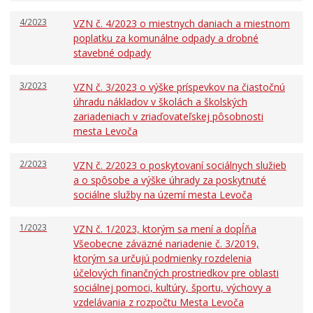
4/2023
VZN č. 4/2023 o miestnych daniach a miestnom
poplatku za komunálne odpady a drobné
stavebné odpady
3/2023
VZN č. 3/2023 o výške príspevkov na čiastočnú
úhradu nákladov v školách a školských
zariadeniach v zriaďovateľskej pôsobnosti
mesta Levoča
2/2023
VZN č. 2/2023 o poskytovaní sociálnych služieb
a o spôsobe a výške úhrady za poskytnuté
sociálne služby na území mesta Levoča
1/2023
VZN č. 1/2023, ktorým sa mení a dopĺňa
Všeobecne záväzné nariadenie č. 3/2019,
ktorým sa určujú podmienky rozdelenia
účelových finančných prostriedkov pre oblasti
sociálnej pomoci, kultúry, športu, výchovy a
vzdelávania z rozpočtu Mesta Levoča