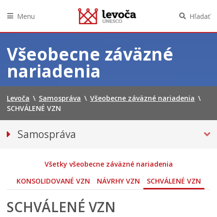
Menu
Hľadať
Preskočiť
na
Všeobecne záväzné
obsah
nariadenia
Levoča
\
Samospráva
\
Všeobecne záväzné nariadenia
\
SCHVÁLENÉ VZN
Samospráva
Primátor mesta
Hlavný kontrolór mesta
Všetky všeobecne záväzné nariadenia
Mestská polícia
KONSOLIDOVANÉ VZN
NÁVRHY VZN
SCHVÁLENÉ VZN
Mestské zastupiteľstvo
SCHVÁLENÉ VZN
Verejné obstarávania