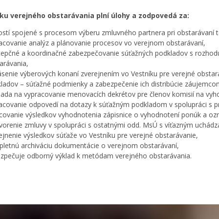
ku verejného obstarávania plní úlohy a zodpovedá za:
ostí spojené s procesom výberu zmluvného partnera pri obstarávaní to
acovanie analýz a plánovanie procesov vo verejnom obstarávaní,
epčné a koordinačné zabezpečovanie súťažných podkladov s rozhod
arávania,
ásenie výberových konaní zverejnením vo Vestníku pre verejné obstar
ladov – súťažné podmienky a zabezpečenie ich distribúcie záujemc
iada na vypracovanie menovacích dekrétov pre členov komisií na vyho
acovanie odpovedí na dotazy k súťažným podkladom v spolupráci s p
covanie výsledkov vyhodnotenia zápisnice o vyhodnotení ponúk a oz
vorenie zmluvy v spolupráci s ostatnými odd. MsÚ s víťazným uchád
ejnenie výsledkov súťaže vo Vestníku pre verejné obstarávanie,
letnú archiváciu dokumentácie o verejnom obstarávaní,
zpečuje odborný výklad k metódam verejného obstarávania.