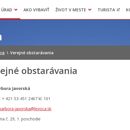
 ÚRAD
AKO VYBAVIŤ
ŽIVOT V MESTE
TURISTA
K
Transparentné mesto
Voľba hlavného kontrolóra mesta Levoča
LIMKA
a
ora
\
Verejné obstarávania
ejné obstarávania
arbora Javorská
: + 421-53-451 2467 kl. 101
barbora.javorska@levoca.sk
ia č. 29, 1. poschodie