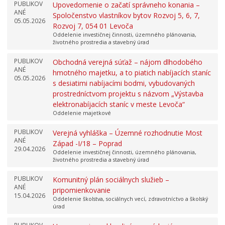
PUBLIKOV
Upovedomenie o začatí správneho konania –
ANÉ
Spoločenstvo vlastníkov bytov Rozvoj 5, 6, 7,
05.05.2026
Rozvoj 7, 054 01 Levoča
Oddelenie investičnej činnosti, územného plánovania,
životného prostredia a stavebný úrad
PUBLIKOV
Obchodná verejná súťaž – nájom dlhodobého
ANÉ
hmotného majetku, a to piatich nabíjacích staníc
05.05.2026
s desiatimi nabíjacími bodmi, vybudovaných
prostredníctvom projektu s názvom „Výstavba
elektronabíjacích staníc v meste Levoča“
Oddelenie majetkové
PUBLIKOV
Verejná vyhláška – Územné rozhodnutie Most
ANÉ
Západ -I/18 – Poprad
29.04.2026
Oddelenie investičnej činnosti, územného plánovania,
životného prostredia a stavebný úrad
PUBLIKOV
Komunitný plán sociálnych služieb –
ANÉ
pripomienkovanie
15.04.2026
Oddelenie školstva, sociálnych vecí, zdravotníctvo a školský
úrad