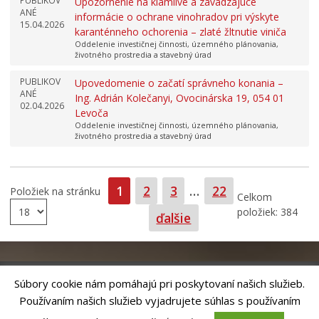
PUBLIKOV
Upozornenie na klamlivé a zavádzajúce
ANÉ
informácie o ochrane vinohradov pri výskyte
15.04.2026
karanténneho ochorenia – zlaté žltnutie viniča
Oddelenie investičnej činnosti, územného plánovania,
životného prostredia a stavebný úrad
PUBLIKOV
Upovedomenie o začatí správneho konania –
ANÉ
Ing. Adrián Kolečanyi, Ovocinárska 19, 054 01
02.04.2026
Levoča
Oddelenie investičnej činnosti, územného plánovania,
životného prostredia a stavebný úrad
Strana
Strana
Strana
Strana
1
2
3
…
22
Položiek na stránku
Celkom
položiek: 384
ďalšie
Súbory cookie nám pomáhajú pri poskytovaní našich služieb.
Používaním našich služieb vyjadrujete súhlas s používaním
Riešenie
ANTIK SMART CITY
| Technický prevádzkovateľ – MVI
Technology, s.r.o.