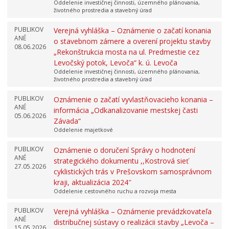
Oddelenie investičnej činnosti, územného plánovania,
životného prostredia a stavebný úrad
PUBLIKOV
Verejná vyhláška – Oznámenie o začatí konania
ANÉ
o stavebnom zámere a overení projektu stavby
08.06.2026
„Rekonštrukcia mosta na ul. Predmestie cez
Levočský potok, Levoča“ k. ú. Levoča
Oddelenie investičnej činnosti, územného plánovania,
životného prostredia a stavebný úrad
PUBLIKOV
Oznámenie o začatí vyvlastňovacieho konania –
ANÉ
informácia „Odkanalizovanie mestskej časti
05.06.2026
Závada“
Oddelenie majetkové
PUBLIKOV
Oznámenie o doručení Správy o hodnotení
ANÉ
strategického dokumentu ,,Kostrová sieť
27.05.2026
cyklistických trás v Prešovskom samosprávnom
kraji, aktualizácia 2024″
Oddelenie cestovného ruchu a rozvoja mesta
PUBLIKOV
Verejná vyhláška – Oznámenie prevádzkovateľa
ANÉ
distribučnej sústavy o realizácii stavby „Levoča –
15.05.2026