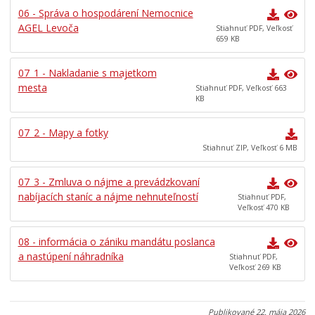
06 - Správa o hospodárení Nemocnice
AGEL Levoča
Stiahnuť PDF, Veľkosť
659 KB
07_1 - Nakladanie s majetkom
mesta
Stiahnuť PDF, Veľkosť 663
KB
07_2 - Mapy a fotky
Stiahnuť ZIP, Veľkosť 6 MB
07_3 - Zmluva o nájme a prevádzkovaní
nabíjacích staníc a nájme nehnuteľností
Stiahnuť PDF,
Veľkosť 470 KB
08 - informácia o zániku mandátu poslanca
a nastúpení náhradníka
Stiahnuť PDF,
Veľkosť 269 KB
Publikované
22. mája 2026