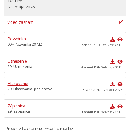
Dátum
28. mája 2026
Dokumenty mesta
Všeobecne záväzné nariadenia
Video záznam
Územné plánovanie
Tlačové správy
Pozvánka
00 - Pozvánka 29 MZ
Rozpočet mesta
Stiahnuť PDF, Veľkosť 47 KB
Hospodárenie mesta
Uznesenie
Transparentné mesto
29_Uznesenia
Stiahnuť PDF, Veľkosť 700 KB
Program hospodárskeho a sociálneho rozvoja mesta
Levoča
Hlasovanie
Stratégia cestovného ruchu v okrese Levoča 2021 – 2027
29_Hlasovania_poslancov
Stiahnuť PDF, Veľkosť 2 MB
Priemyselná zóna
Oznámenia funkcií, zamestnaní, činností a majetkových
Zápisnica
pomerov verejného funkcionára
29_Zápisnica_
Stiahnuť PDF, Veľkosť 783 KB
Predkladané materiály