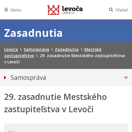
Menu
Hľadať
Preskočiť
na
Zasadnutia
obsah
Levoča
\
Samospráva
\
Zasadnutia
\
Mestské
zastupiteľstvo
\
29. zasadnutie Mestského zastupiteľstva
v Levoči
Samospráva
Primátor mesta
29. zasadnutie Mestského
Hlavný kontrolór mesta
Mestská polícia
zastupiteľstva v Levoči
Mestské zastupiteľstvo
Verejné obstarávania
VOĽBY