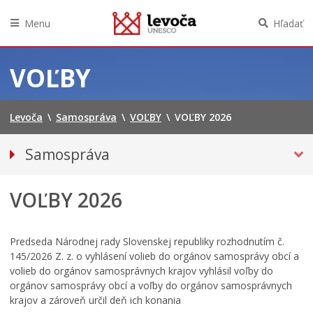
Menu
Hľadať
Preskočiť
na
VOĽBY
obsah
Levoča
\
Samospráva
\
VOĽBY
\
VOĽBY 2026
Samospráva
Primátor mesta
VOĽBY 2026
Hlavný kontrolór mesta
Mestská polícia
Mestské zastupiteľstvo
Predseda Národnej rady Slovenskej republiky rozhodnutím č.
145/2026 Z. z. o vyhlásení volieb do orgánov samosprávy obcí a
Verejné obstarávania
volieb do orgánov samosprávnych krajov vyhlásil voľby do
VOĽBY
orgánov samosprávy obcí a voľby do orgánov samosprávnych
krajov a zároveň určil deň ich konania
VOĽBY DO NÁRODNEJ RADY SLOVENSKEJ REPUBLIKY 2023