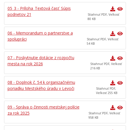
05_3 - Príloha_Textová časť_Súpis
podnetov 21
Stiahnuť PDF, Veľkosť
80 KB
06 - Memorandum o partnerstve a
spolupráci
Stiahnuť PDF, Veľkosť
54 KB
07 - Poskytnutie dotácie z rozpočtu
mesta na rok 2026
Stiahnuť PDF, Veľkosť
216 KB
08 - Doplnok č. 54 k organizačnému
poriadku Mestského úradu v Levoči
Stiahnuť PDF,
Veľkosť 255 KB
09 - Správa o činnosti mestskej polície
za rok 2025
Stiahnuť PDF, Veľkosť
958 KB