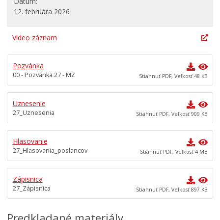
Dátum
12. februára 2026
Dokumenty mesta
Všeobecne záväzné nariadenia
Video záznam
Územné plánovanie
Tlačové správy
Pozvánka
00 - Pozvánka 27 - MZ
Rozpočet mesta
Stiahnuť PDF, Veľkosť 48 KB
Hospodárenie mesta
Uznesenie
Transparentné mesto
27_Uznesenia
Stiahnuť PDF, Veľkosť 909 KB
Program hospodárskeho a sociálneho rozvoja mesta
Levoča
Hlasovanie
Stratégia cestovného ruchu v okrese Levoča 2021 – 2027
27_Hlasovania_poslancov
Stiahnuť PDF, Veľkosť 4 MB
Priemyselná zóna
Oznámenia funkcií, zamestnaní, činností a majetkových
Zápisnica
pomerov verejného funkcionára
27_Zápisnica
Stiahnuť PDF, Veľkosť 897 KB
Predkladané materiály