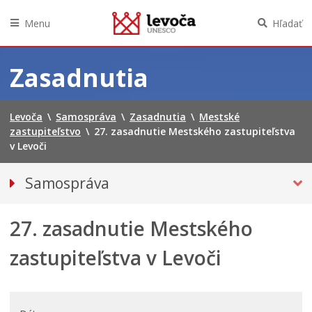
Menu
Hľadať
Preskočiť
na
Zasadnutia
obsah
Levoča
\
Samospráva
\
Zasadnutia
\
Mestské
zastupiteľstvo
\
27. zasadnutie Mestského zastupiteľstva
v Levoči
Samospráva
Primátor mesta
27. zasadnutie Mestského
Hlavný kontrolór mesta
Mestská polícia
zastupiteľstva v Levoči
Mestské zastupiteľstvo
Verejné obstarávania
VOĽBY