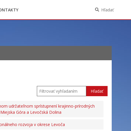
Oznámenia funkcií, zamestnaní, činností a
majetkových pomerov verejného funkcionára
ONTAKTY
Hľadať
Hľadať
 udržateľnom sprístupnení krajinno-prírodných
h Miejska Góra a Levočská Dolina
gionálneho rozvoja v okrese Levoča