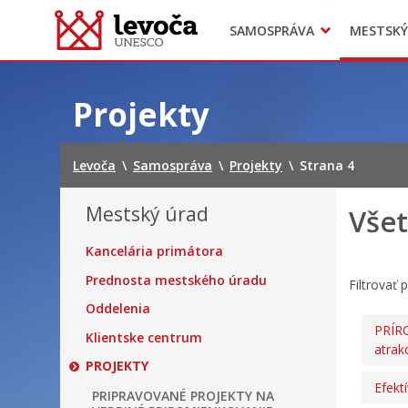
SAMOSPRÁVA
MESTSKÝ
Dokumenty mesta
Projekty
Doprava
Preskočiť
na
Projekty
obsah
Levoča
\
Samospráva
\
Projekty
\
Strana 4
Mestský úrad
Všet
Kancelária primátora
Prednosta mestského úradu
Filtrovať 
Oddelenia
PRÍRO
Klientske centrum
atrak
PROJEKTY
Efekt
PRIPRAVOVANÉ PROJEKTY NA