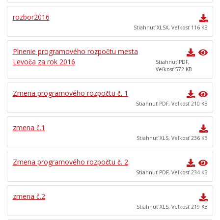
Všeobecne záväzné nariadenia
rozbor2016
Územné plánovanie
Stiahnuť XLSX, Veľkosť 116 KB
Tlačové správy
Plnenie programového rozpočtu mesta
ROZPOČET MESTA
Levoča za rok 2016
Stiahnuť PDF,
Veľkosť 572 KB
Hospodárenie mesta
Transparentné mesto
Zmena programového rozpočtu č. 1
Program hospodárskeho a sociálneho rozvoja mesta
Stiahnuť PDF, Veľkosť 210 KB
Levoča
Stratégia cestovného ruchu v okrese Levoča 2021 – 2027
zmena č.1
Stiahnuť XLS, Veľkosť 236 KB
Priemyselná zóna
Oznámenia funkcií, zamestnaní, činností a majetkových
Zmena programového rozpočtu č. 2
pomerov verejného funkcionára
Stiahnuť PDF, Veľkosť 234 KB
zmena č.2
Stiahnuť XLS, Veľkosť 219 KB