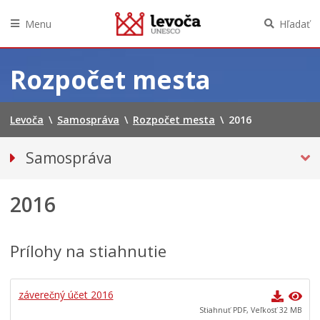
Menu
Hľadať
Preskočiť
na
Rozpočet mesta
obsah
Levoča
\
Samospráva
\
Rozpočet mesta
\
2016
Samospráva
Primátor mesta
2016
Hlavný kontrolór mesta
Mestská polícia
Mestské zastupiteľstvo
Prílohy na stiahnutie
Verejné obstarávania
VOĽBY
záverečný účet 2016
Stiahnuť PDF, Veľkosť 32 MB
Dokumenty mesta