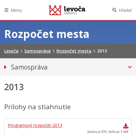
Menu
Hľadať
Preskočiť
na
Rozpočet mesta
obsah
Levoča
\
Samospráva
\
Rozpočet mesta
\
2013
Samospráva
Primátor mesta
2013
Hlavný kontrolór mesta
Mestská polícia
Mestské zastupiteľstvo
Prílohy na stiahnutie
Verejné obstarávania
VOĽBY
Programový rozpočet-2013
Stiahnuť RTF, Veľkosť 3 MB
Dokumenty mesta