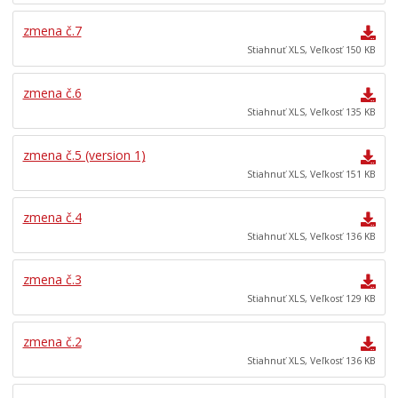
Všeobecne záväzné nariadenia
zmena č.7
Územné plánovanie
Stiahnuť XLS, Veľkosť 150 KB
Tlačové správy
zmena č.6
ROZPOČET MESTA
Stiahnuť XLS, Veľkosť 135 KB
Hospodárenie mesta
zmena č.5 (version 1)
Transparentné mesto
Stiahnuť XLS, Veľkosť 151 KB
Program hospodárskeho a sociálneho rozvoja mesta
Levoča
zmena č.4
Stratégia cestovného ruchu v okrese Levoča 2021 – 2027
Stiahnuť XLS, Veľkosť 136 KB
Priemyselná zóna
zmena č.3
Oznámenia funkcií, zamestnaní, činností a majetkových
pomerov verejného funkcionára
Stiahnuť XLS, Veľkosť 129 KB
zmena č.2
Stiahnuť XLS, Veľkosť 136 KB