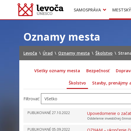
SAMOSPRÁVA
MESTSKÝ
Dokumenty mesta
Projekty
Doprava
Preskočiť
na
Oznamy mesta
obsah
Levoča
\
Úrad
\
Oznamy mesta
\
Školstvo
\
Stran
Všetky oznamy mesta
Bezpečnosť
Doprav
Školstvo
Stavby, prenájmy
Filtrovať:
PUBLIKOVANÉ
27.10.2022
Upovedomenie o začatí
Oddelenie investičnej činno
PUBLIKOVANÉ
05.09.2022
OZNAM – ukončenie či