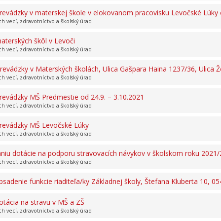
evádzky v materskej škole v elokovanom pracovisku Levočské Lúky 
ch vecí, zdravotníctvo a školský úrad
terských škôl v Levoči
ch vecí, zdravotníctvo a školský úrad
vádzky v Materských školách, Ulica Gašpara Haina 1237/36, Ulica Ž
ch vecí, zdravotníctvo a školský úrad
evádzky MŠ Predmestie od 24.9. – 3.10.2021
ch vecí, zdravotníctvo a školský úrad
revádzky MŠ Levočské Lúky
ch vecí, zdravotníctvo a školský úrad
aniu dotácie na podporu stravovacích návykov v školskom roku 2021
ch vecí, zdravotníctvo a školský úrad
sadenie funkcie riaditeľa/ky Základnej školy, Štefana Kluberta 10, 0
otácia na stravu v MŠ a ZŠ
ch vecí, zdravotníctvo a školský úrad