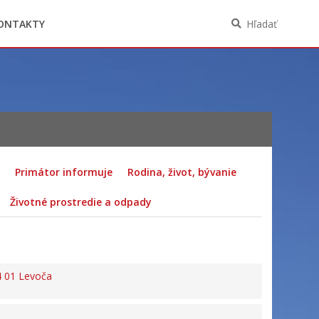
Oznámenia funkcií, zamestnaní, činností a
majetkových pomerov verejného funkcionára
ONTAKTY
Hľadať
Primátor informuje
Rodina, život, bývanie
Životné prostredie a odpady
4 01 Levoča