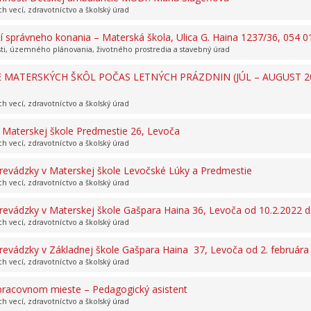
ch vecí, zdravotníctvo a školský úrad
 správneho konania – Materská škola, Ulica G. Haina 1237/36, 054 
sti, územného plánovania, životného prostredia a stavebný úrad
MATERSKÝCH ŠKÔL POČAS LETNÝCH PRÁZDNIN (JÚL – AUGUST 2
ch vecí, zdravotníctvo a školský úrad
v Materskej škole Predmestie 26, Levoča
ch vecí, zdravotníctvo a školský úrad
evádzky v Materskej škole Levočské Lúky a Predmestie
ch vecí, zdravotníctvo a školský úrad
evádzky v Materskej škole Gašpara Haina 36, Levoča od 10.2.2022 d
ch vecí, zdravotníctvo a školský úrad
evádzky v Základnej škole Gašpara Haina 37, Levoča od 2. februára
ch vecí, zdravotníctvo a školský úrad
racovnom mieste – Pedagogický asistent
ch vecí, zdravotníctvo a školský úrad