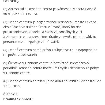
centrum“).
(2) Adresa sídla Denného centra je Námestie Majstra Pavla č.
50-51, 054 01 Levoča.
(3) Denné centrum je organizačnou jednotkou mesta Levoča
ako súčasť Mestského úradu v Levoči, ktorý ho riadi
prostredníctvom oddelenia školstva, sociálnych vecí
a zdravotníctva na Mestskom úrade v Levoči. Jeho prevádzku
personálne zabezpečuje zriaďovateľ.
(4) Denné centrum nemá právnu subjektivitu a je napojené na
rozpočet zriaďovateľa.
(5) Členstvo v Dennom centre je bezplatné. Prevádzkový
poriadok Denného centra môže určiť výšku členského za pobyt
v Dennom centre.
(6) Denné centrum sa zriaďuje na dobu neurčitú s účinnosťou od
17.03.2015.
Článok II
Predmet činnosti