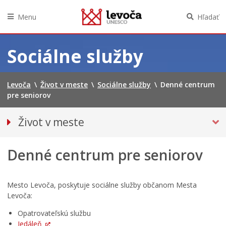
Menu
Hľadať
Preskočiť
na
Sociálne služby
obsah
Levoča
\
Život v meste
\
Sociálne služby
\
Denné centrum
pre seniorov
Život v meste
O meste
Denné centrum pre seniorov
Doprava
Podujatia
Kultúra
Mesto Levoča, poskytuje sociálne služby občanom Mesta
Levoča:
Školstvo
Opatrovateľskú službu
Šport
Jedáleň