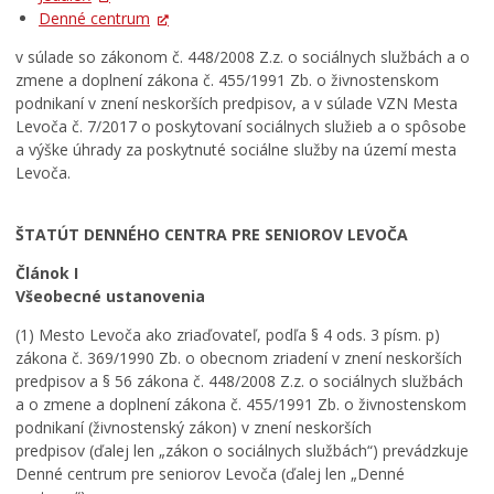
SOCIÁLNE SLUŽBY
Denné centrum
LIMKA
v súlade so zákonom č. 448/2008 Z.z. o sociálnych službách a o
zmene a doplnení zákona č. 455/1991 Zb. o živnostenskom
LIMKA – rozhovory
podnikaní v znení neskorších predpisov, a v súlade VZN Mesta
NEWSLETTER MESTA LEVOČA
Levoča č. 7/2017 o poskytovaní sociálnych služieb a o spôsobe
a výške úhrady za poskytnuté sociálne služby na území mesta
Levočský TV týždenník 29. týždeň
Levoča.
Pohotovostné kontakty
Mestská polícia
ŠTATÚT DENNÉHO CENTRA PRE SENIOROV LEVOČA
Článok I
Všeobecné ustanovenia
(1) Mesto Levoča ako zriaďovateľ, podľa § 4 ods. 3 písm. p)
zákona č. 369/1990 Zb. o obecnom zriadení v znení neskorších
predpisov a § 56 zákona č. 448/2008 Z.z. o sociálnych službách
a o zmene a doplnení zákona č. 455/1991 Zb. o živnostenskom
podnikaní (živnostenský zákon) v znení neskorších
predpisov (ďalej len „zákon o sociálnych službách“) prevádzkuje
Denné centrum pre seniorov Levoča (ďalej len „Denné