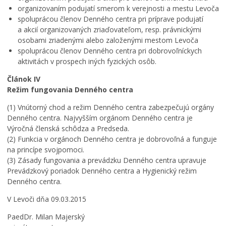
organizovaním podujatí smerom k verejnosti a mestu Levoča
spoluprácou členov Denného centra pri príprave podujatí
a akcií organizovaných zriaďovateľom, resp. právnickými
osobami zriadenými alebo založenými mestom Levoča
spoluprácou členov Denného centra pri dobrovoľníckych
aktivitách v prospech iných fyzických osôb.
Článok IV
Režim fungovania Denného centra
(1) Vnútorný chod a režim Denného centra zabezpečujú orgány
Denného centra. Najvyšším orgánom Denného centra je
Výročná členská schôdza a Predseda.
(2) Funkcia v orgánoch Denného centra je dobrovoľná a funguje
na princípe svojpomoci.
(3) Zásady fungovania a prevádzku Denného centra upravuje
Prevádzkový poriadok Denného centra a Hygienický režim
Denného centra.
V Levoči dňa 09.03.2015
PaedDr. Milan Majerský