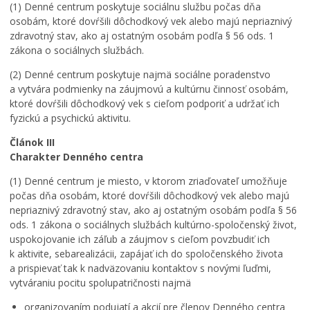
(1) Denné centrum poskytuje sociálnu službu počas dňa
osobám, ktoré dovŕšili dôchodkový vek alebo majú nepriaznivý
zdravotný stav, ako aj ostatným osobám podľa § 56 ods. 1
zákona o sociálnych službách.
(2) Denné centrum poskytuje najmä sociálne poradenstvo
a vytvára podmienky na záujmovú a kultúrnu činnosť osobám,
ktoré dovŕšili dôchodkový vek s cieľom podporiť a udržať ich
fyzickú a psychickú aktivitu.
Článok III
Charakter Denného centra
(1) Denné centrum je miesto, v ktorom zriaďovateľ umožňuje
počas dňa osobám, ktoré dovŕšili dôchodkový vek alebo majú
nepriaznivý zdravotný stav, ako aj ostatným osobám podľa § 56
ods. 1 zákona o sociálnych službách kultúrno-spoločenský život,
uspokojovanie ich záľub a záujmov s cieľom povzbudiť ich
k aktivite, sebarealizácii, zapájať ich do spoločenského života
a prispievať tak k nadväzovaniu kontaktov s novými ľuďmi,
vytváraniu pocitu spolupatričnosti najmä
organizovaním podujatí a akcií pre členov Denného centra