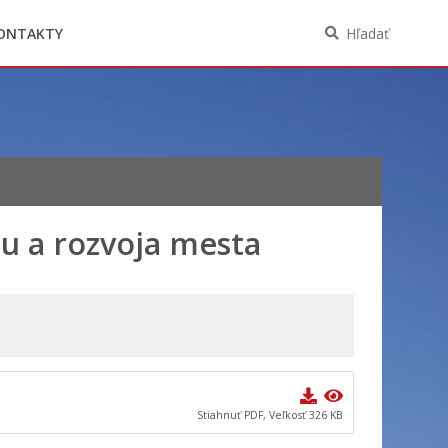
Oznámenia funkcií, zamestnaní, činností a
majetkových pomerov verejného funkcionára
ONTAKTY
Hľadať
u a rozvoja mesta
Stiahnuť PDF, Veľkosť 326 KB