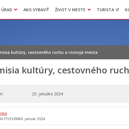
 ÚRAD
AKO VYBAVIŤ
ŽIVOT V MESTE
TURISTA
K
Transparentné mesto
Voľba hlavného kontrolóra mesta Levoča
LIMKA
misia kultúry, cestovného ruchu a rozvoja mesta
isia kultúry, cestovného ruch
m
25. januára 2024
nka
IA POZVÁNKA -január 2024