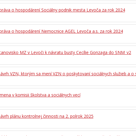
Správa o hospodárení Sociálny podnik mesta Levoča za rok 2024
Správa o hospodárení Nemocnice AGEL Levoča a.s. za rok 2024
Stanovisko MZ v Levoči k návratu busty Cecílie Gonzaga do SNM_v2
Návrh VZN, ktorým sa mení VZN o poskytovaní sociálnych služieb a o
mena v komisii školstva a sociálnych vecí
ávrh plánu kontrolnej činnosti na 2. polrok 2025