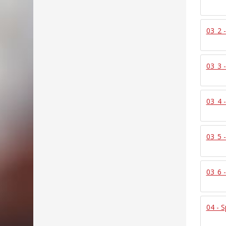
03_2 
03_3 
03_4 
03_5 
03_6 
04 - 