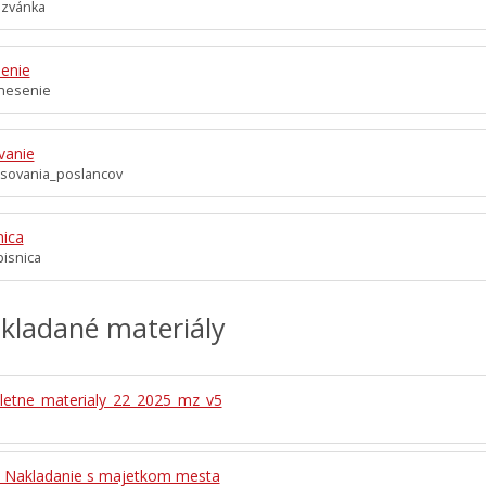
ozvánka
enie
nesenie
vanie
asovania_poslancov
nica
isnica
kladané materiály
etne_materialy_22_2025_mz_v5
- Nakladanie s majetkom mesta