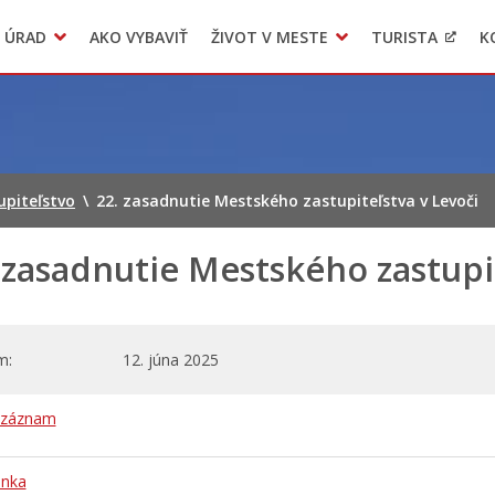
 ÚRAD
AKO VYBAVIŤ
ŽIVOT V MESTE
TURISTA
K
Transparentné mesto
Voľba hlavného kontrolóra mesta Levoča
LIMKA
upiteľstvo
\
22. zasadnutie Mestského zastupiteľstva v Levoči
 zasadnutie Mestského zastupit
m
12. júna 2025
 záznam
nka