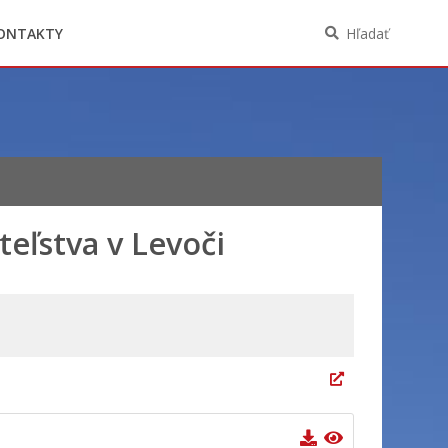
Oznámenia funkcií, zamestnaní, činností a
majetkových pomerov verejného funkcionára
ONTAKTY
Hľadať
eľstva v Levoči