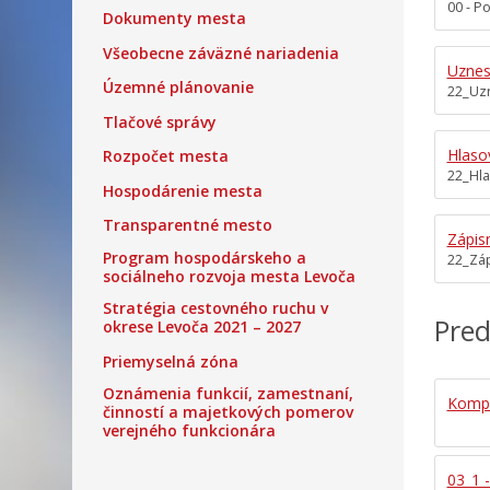
00 - P
Dokumenty mesta
Všeobecne záväzné nariadenia
Uznes
Územné plánovanie
22_Uz
Tlačové správy
Hlaso
Rozpočet mesta
22_Hl
Hospodárenie mesta
Transparentné mesto
Zápis
Program hospodárskeho a
22_Záp
sociálneho rozvoja mesta Levoča
Stratégia cestovného ruchu v
Pred
okrese Levoča 2021 – 2027
Priemyselná zóna
Oznámenia funkcií, zamestnaní,
Kompl
činností a majetkových pomerov
verejného funkcionára
03_1 