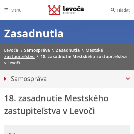
Menu
Hľadať
Preskočiť
na
Zasadnutia
obsah
Levoča
\
Samospráva
\
Zasadnutia
\
Mestské
zastupiteľstvo
\
18. zasadnutie Mestského zastupiteľstva
v Levoči
Samospráva
Primátor mesta
18. zasadnutie Mestského
Hlavný kontrolór mesta
Mestská polícia
zastupiteľstva v Levoči
Mestské zastupiteľstvo
Verejné obstarávania
VOĽBY