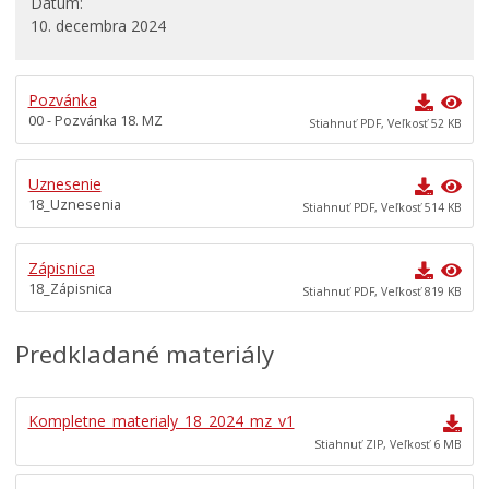
Dátum
10. decembra 2024
Dokumenty mesta
Všeobecne záväzné nariadenia
Pozvánka
Územné plánovanie
00 - Pozvánka 18. MZ
Stiahnuť PDF, Veľkosť 52 KB
Tlačové správy
Rozpočet mesta
Uznesenie
18_Uznesenia
Hospodárenie mesta
Stiahnuť PDF, Veľkosť 514 KB
Transparentné mesto
Zápisnica
Program hospodárskeho a sociálneho rozvoja mesta
18_Zápisnica
Levoča
Stiahnuť PDF, Veľkosť 819 KB
Stratégia cestovného ruchu v okrese Levoča 2021 – 2027
Predkladané materiály
Priemyselná zóna
Oznámenia funkcií, zamestnaní, činností a majetkových
pomerov verejného funkcionára
Kompletne_materialy_18_2024_mz_v1
Stiahnuť ZIP, Veľkosť 6 MB