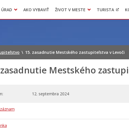
 ÚRAD
AKO VYBAVIŤ
ŽIVOT V MESTE
TURISTA
K
Transparentné mesto
Voľba hlavného kontrolóra mesta Levoča
LIMKA
upiteľstvo
\
15. zasadnutie Mestského zastupiteľstva v Levoči
 zasadnutie Mestského zastupit
m
12. septembra 2024
 záznam
nka