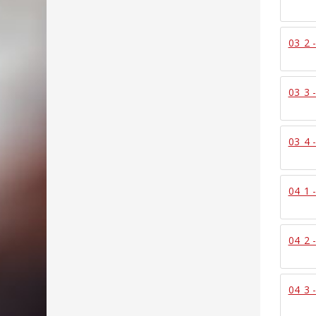
03_2 
03_3 
03_4 
04_1 
04_2 
04_3 