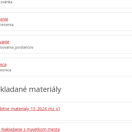
ozvánka
enie
nesenia
vanie
asovania_poslancov
nica
isnica
kladané materiály
etne_materialy_15_2024_mz_v1
- Nakladanie s majetkom mesta