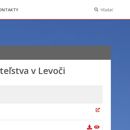
Oznámenia funkcií, zamestnaní, činností a
majetkových pomerov verejného funkcionára
ONTAKTY
Hľadať
eľstva v Levoči