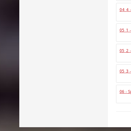
04_4 
05_1 
05_2 
05_3 
06 - S