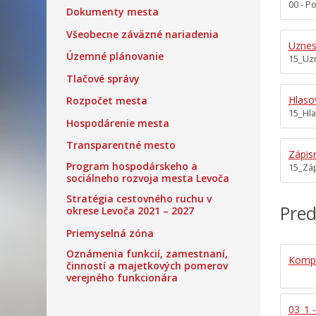
00 - P
Dokumenty mesta
Všeobecne záväzné nariadenia
Uznes
Územné plánovanie
15_Uz
Tlačové správy
Hlaso
Rozpočet mesta
15_Hl
Hospodárenie mesta
Transparentné mesto
Zápis
Program hospodárskeho a
15_Záp
sociálneho rozvoja mesta Levoča
Stratégia cestovného ruchu v
Pred
okrese Levoča 2021 – 2027
Priemyselná zóna
Oznámenia funkcií, zamestnaní,
Kompl
činností a majetkových pomerov
verejného funkcionára
03_1 