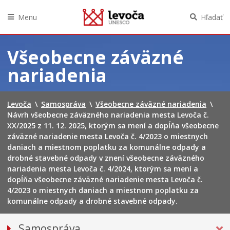
Menu
Hľadať
Preskočiť
na
Všeobecne záväzné
obsah
nariadenia
Levoča
\
Samospráva
\
Všeobecne záväzné nariadenia
\
Návrh všeobecne záväzného nariadenia mesta Levoča č.
XX/2025 z 11. 12. 2025, ktorým sa mení a dopĺňa všeobecne
záväzné nariadenie mesta Levoča č. 4/2023 o miestnych
daniach a miestnom poplatku za komunálne odpady a
drobné stavebné odpady v znení všeobecne záväzného
nariadenia mesta Levoča č. 4/2024, ktorým sa mení a
dopĺňa všeobecne záväzné nariadenie mesta Levoča č.
4/2023 o miestnych daniach a miestnom poplatku za
komunálne odpady a drobné stavebné odpady.
Samospráva