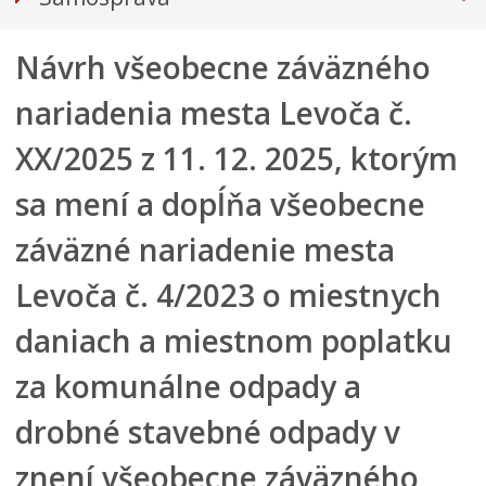
Primátor mesta
Návrh všeobecne záväzného
Hlavný kontrolór mesta
Mestská polícia
nariadenia mesta Levoča č.
Mestské zastupiteľstvo
XX/2025 z 11. 12. 2025, ktorým
Verejné obstarávania
sa mení a dopĺňa všeobecne
VOĽBY
Dokumenty mesta
záväzné nariadenie mesta
VŠEOBECNE ZÁVÄZNÉ NARIADENIA
Levoča č. 4/2023 o miestnych
NÁVRHY VZN
daniach a miestnom poplatku
SCHVÁLENÉ VZN
KONSOLIDOVANÉ VZN
za komunálne odpady a
Územné plánovanie
drobné stavebné odpady v
Tlačové správy
Rozpočet mesta
znení všeobecne záväzného