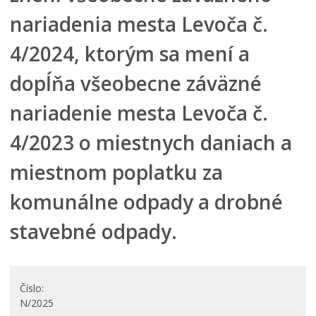
Hospodárenie mesta
nariadenia mesta Levoča č.
Transparentné mesto
4/2024, ktorým sa mení a
Program hospodárskeho a sociálneho rozvoja mesta
Levoča
dopĺňa všeobecne záväzné
Stratégia cestovného ruchu v okrese Levoča 2021 – 2027
nariadenie mesta Levoča č.
Priemyselná zóna
Oznámenia funkcií, zamestnaní, činností a majetkových
4/2023 o miestnych daniach a
pomerov verejného funkcionára
miestnom poplatku za
komunálne odpady a drobné
stavebné odpady.
Číslo
N/2025