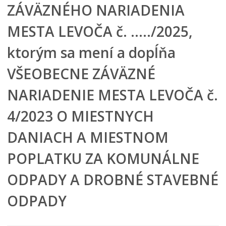
Mestská polícia
ZÁVÄZNÉHO NARIADENIA
Mestské zastupiteľstvo
MESTA LEVOČA č. …../2025,
Verejné obstarávania
ktorým sa mení a dopĺňa
VOĽBY
Dokumenty mesta
VŠEOBECNE ZÁVÄZNÉ
VŠEOBECNE ZÁVÄZNÉ NARIADENIA
NARIADENIE MESTA LEVOČA č.
NÁVRHY VZN
4/2023 O MIESTNYCH
SCHVÁLENÉ VZN
KONSOLIDOVANÉ VZN
DANIACH A MIESTNOM
Územné plánovanie
POPLATKU ZA KOMUNÁLNE
Tlačové správy
Rozpočet mesta
ODPADY A DROBNÉ STAVEBNÉ
Hospodárenie mesta
ODPADY
Transparentné mesto
Program hospodárskeho a sociálneho rozvoja mesta