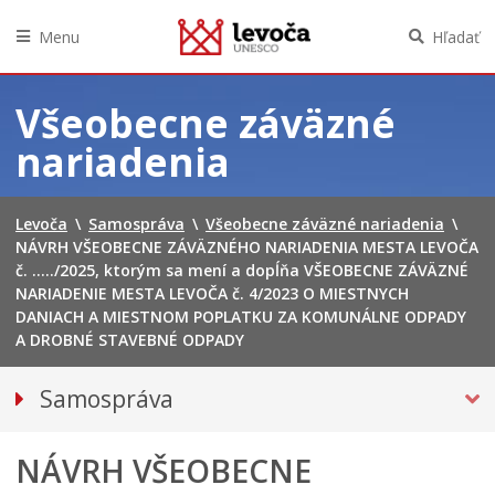
Menu
Hľadať
Preskočiť
na
Všeobecne záväzné
obsah
nariadenia
Levoča
\
Samospráva
\
Všeobecne záväzné nariadenia
\
NÁVRH VŠEOBECNE ZÁVÄZNÉHO NARIADENIA MESTA LEVOČA
č. …../2025, ktorým sa mení a dopĺňa VŠEOBECNE ZÁVÄZNÉ
NARIADENIE MESTA LEVOČA č. 4/2023 O MIESTNYCH
DANIACH A MIESTNOM POPLATKU ZA KOMUNÁLNE ODPADY
A DROBNÉ STAVEBNÉ ODPADY
Samospráva
Primátor mesta
NÁVRH VŠEOBECNE
Hlavný kontrolór mesta